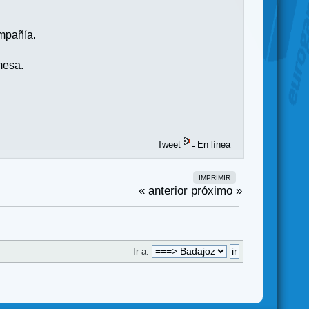
mpañía.
mesa.
Tweet
En línea
IMPRIMIR
« anterior
próximo »
Ir a: