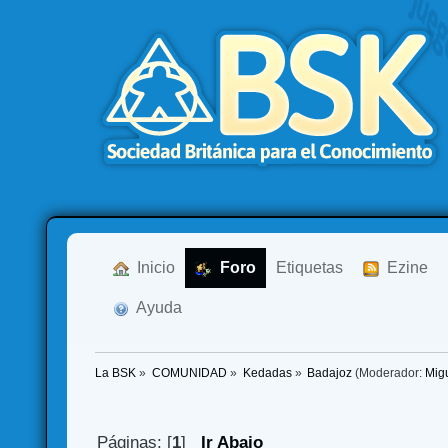
  Inicio
  Foro
Etiquetas
  Ezine
  Ayuda
La BSK
»
COMUNIDAD
»
Kedadas
»
Badajoz
(Moderador:
Mig
Páginas: [
1
]
Ir Abajo