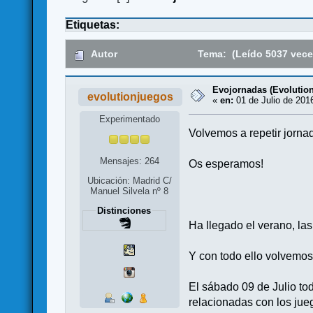
Etiquetas:
Autor
Tema: (Leído 5037 vece
Evojornadas (Evolution
evolutionjuegos
«
en:
01 de Julio de 201
Experimentado
Volvemos a repetir jorn
Mensajes: 264
Os esperamos!
Ubicación: Madrid C/
Manuel Silvela nº 8
Distinciones
Ha llegado el verano, las
Y con todo ello volvem
El sábado 09 de Julio to
relacionadas con los ju