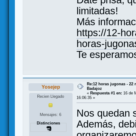
limitadas!
Más informaci
https://12-ho
horas-jugona
Te esperamo
Re:12 horas jugonas - 22
Yosejep
Badajoz
«
Respuesta #1 en:
16 de M
Recien Llegado
16:06:35 »
Nos quedan s
Mensajes: 6
Además, debi
Distinciones
organizaremo