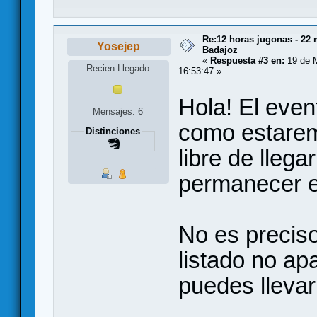
Re:12 horas jugonas - 22
Yosejep
Badajoz
«
Respuesta #3 en:
19 de M
Recien Llegado
16:53:47 »
Hola! El even
Mensajes: 6
como estarem
Distinciones
libre de llega
permanecer e
No es preciso
listado no ap
puedes llevar