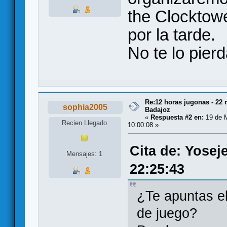
the Clocktow
por la tarde.
No te lo pie
Re:12 horas jugonas - 22
sophia2005
Badajoz
«
Respuesta #2 en:
19 de M
Recien Llegado
10:00:08 »
Cita de: Yosej
Mensajes: 1
22:25:43
¿Te apuntas e
de juego?