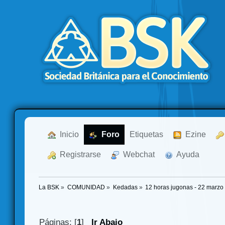
  Inicio
  Foro
Etiquetas
  Ezine
  Registrarse
  Webchat
  Ayuda
La BSK
»
COMUNIDAD
»
Kedadas
»
12 horas jugonas - 22 marzo
Páginas: [
1
]
Ir Abajo