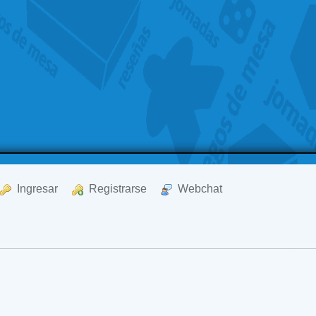
  Ingresar
  Registrarse
  Webchat