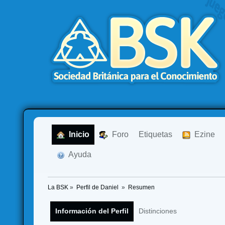
  Inicio
  Foro
Etiquetas
  Ezine
  Ayuda
La BSK
»
Perfil de Daniel 
»
Resumen
Información del Perfil
Distinciones