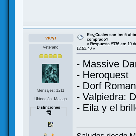
Re:¿Cuales son los 5 últ
vicyr
comprado?
«
Respuesta #336 en:
10 d
Veterano
12:53:40 »
- Massive Da
- Heroquest
- Dorf Roman
Mensajes: 1211
- Valpiedra: 
Ubicación: Malaga
- Eila y el bri
Distinciones
Saludos desde Ma