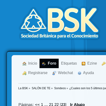
  Inicio
  Foro
Etiquetas
  Ezine
  Registrarse
  Webchat
  Ayuda
La BSK
»
SALÓN DE TE
»
Sondeos
»
¿Cuales son los 5 últimos 
Páginas:
<<
1
...
21
22
[
23
]
Ir Abajo