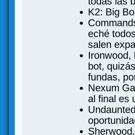
todas las b
K2: Big Bo
Commands 
eché todos
salen exp
Ironwood, h
bot, quizá
fundas, po
Nexum Gal
al final es
Undaunted:
oportunida
Sherwood, 