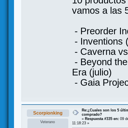
10 productos
vamos a las 5
- Preorder In
- Inventions
- Caverna vs 
- Beyond the
Era (julio)
- Gaia Project
Re:¿Cuales son los 5 últ
Scorpionking
comprado?
«
Respuesta #335 en:
09 d
Veterano
11:18:23 »