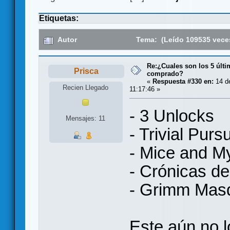
Etiquetas:
Autor
Tema: (Leído 109535 vece
Re:¿Cuales son los 5 últ
Prisca
comprado?
«
Respuesta #330 en:
14 d
Recien Llegado
11:17:46 »
- 3 Unlocks
Mensajes: 11
- Trivial Purs
- Mice and M
- Crónicas de
- Grimm Mas
Este aún no 