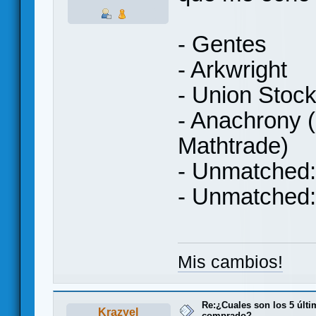
- Gentes
- Arkwright
- Union Stoc
- Anachrony 
Mathtrade)
- Unmatched:
- Unmatched: 
Mis cambios!
Re:¿Cuales son los 5 últ
Krazyel
comprado?