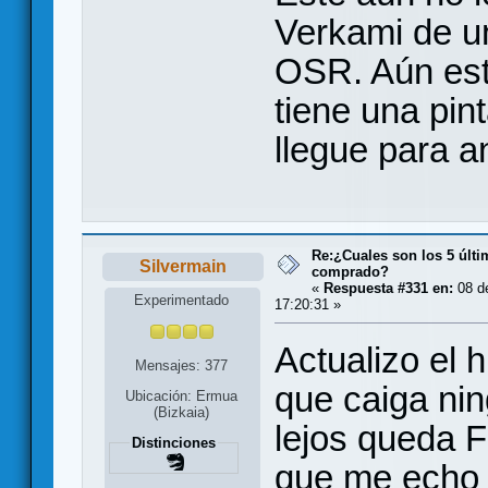
Verkami de un
OSR. Aún está
tiene una pi
llegue para a
Re:¿Cuales son los 5 últ
Silvermain
comprado?
«
Respuesta #331 en:
08 d
Experimentado
17:20:31 »
Actualizo el 
Mensajes: 377
que caiga ni
Ubicación: Ermua
(Bizkaia)
lejos queda 
Distinciones
que me echo 