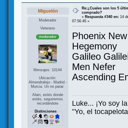
Re:¿Cuales son los 5 últ
Miguelón
comprado?
«
Respuesta #340 en:
14 d
Moderador
07:56:45 »
Veterano
Phoenix New
Hegemony
Galileo Galile
Men Nefer
Mensajes: 10144
Ascending E
Ubicación:
Almendralejo - Madrid -
Murcia. Un no parar.
Alain, estés donde
estés, seguiremos
Luke... ¡Yo soy la
recordándote
"Yo, el tocapelot
Distinciones