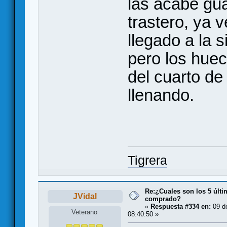
las acabe gu
trastero, ya
llegado a la s
pero los huec
del cuarto de
llenando.
Tigrera
Re:¿Cuales son los 5 últ
JVidal
comprado?
«
Respuesta #334 en:
09 d
Veterano
08:40:50 »