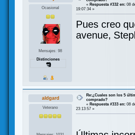
«
Respuesta #332 en:
08 d
Ocasional
19:07:34 »
Pues creo qu
avenue, Step
Mensajes: 98
Distinciones
Re:¿Cuales son los 5 últ
aldgard
comprado?
«
Respuesta #333 en:
08 d
Veterano
23:13:57 »
Últimas inco
Mensajes: 1031