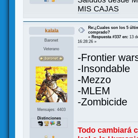
MIS CAJAS
Re:¿Cuales son los 5 últ
kalala
comprado?
«
Respuesta #337 en:
13 d
Baronet
16:28:26 »
Veterano
-Frontier war
-Insondable
-Mezzo
-MLEM
-Zombicide
Mensajes: 4403
Distinciones
Todo cambiará 