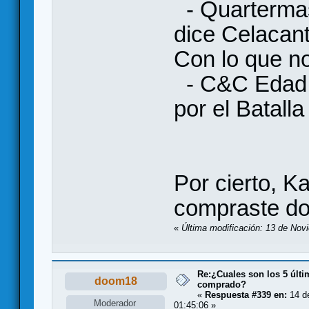
- Quarterma
dice Celacant
Con lo que no
- C&C Edad A
por el Batall
Por cierto, K
compraste d
«
Última modificación: 13 de Nov
Re:¿Cuales son los 5 últ
doom18
comprado?
«
Respuesta #339 en:
14 d
Moderador
01:45:06 »