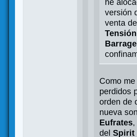
he aloca
versión 
venta de 
Tensión
Barrage
confina
Como me g
perdidos p
orden de 
nueva so
Eufrates
,
del
Spirit