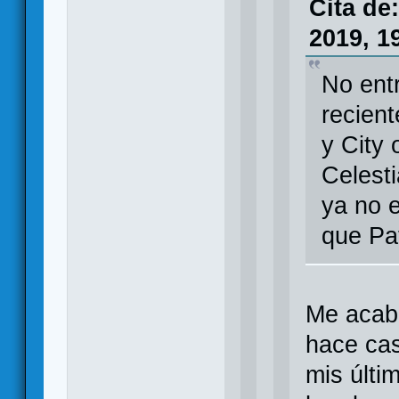
Cita de
2019, 1
No ent
recien
y City 
Celesti
ya no 
que Pa
Me acab
hace cas
mis últi