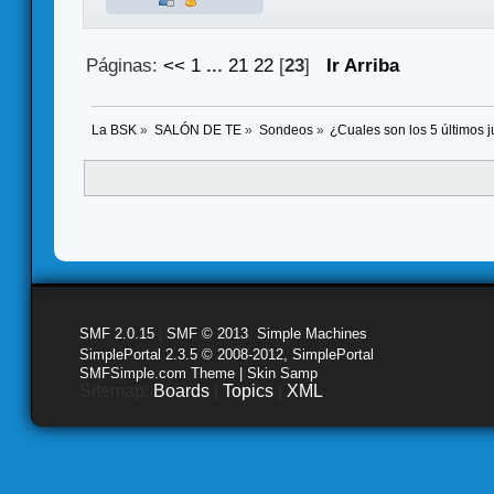
Páginas:
<<
1
...
21
22
[
23
]
Ir Arriba
La BSK
»
SALÓN DE TE
»
Sondeos
»
¿Cuales son los 5 últimos
SMF 2.0.15
|
SMF © 2013
,
Simple Machines
SimplePortal 2.3.5 © 2008-2012, SimplePortal
SMFSimple.com Theme | Skin Samp
Sitemap:
Boards
|
Topics
|
XML