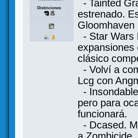
- Tainted Gra
Distinciones
estrenado. Es
Gloomhaven 
- Star Wars L
expansiones 
clásico compe
- Volví a com
Lcg con Angm
- Insondable.
pero para oc
funcionará.
- Dcased. Me
a Zombicide. 