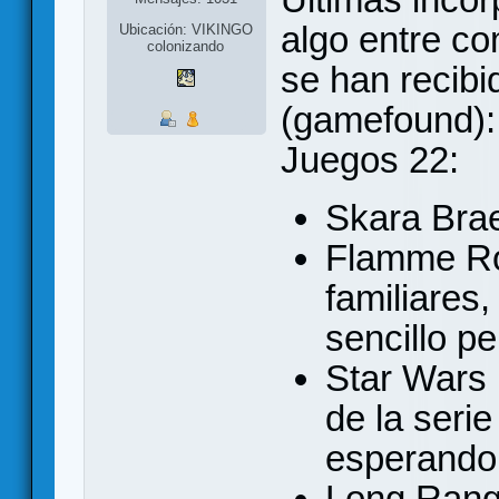
algo entre co
Ubicación: VIKINGO
colonizando
se han recibi
(gamefound):
Juegos 22:
Skara Brae
Flamme Ro
familiares
sencillo p
Star Wars 
de la seri
esperando
Long Rang