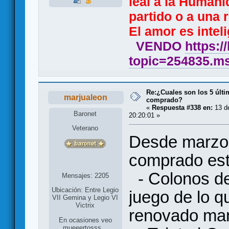
leal a la Humani
partido o a una r
El amor es inteli
VENDO
https:/
topic=254835.
Re:¿Cuales son los 5 últ
marjualeon
comprado?
«
Respuesta #338 en:
13 d
Baronet
20:20:01 »
Veterano
Desde marzo 
comprado est
- Colonos de
Mensajes: 2205
Ubicación: Entre Legio
juego de lo q
VII Gemina y Legio VI
Victrix
renovado man
En ocasiones veo
mueeertosss...