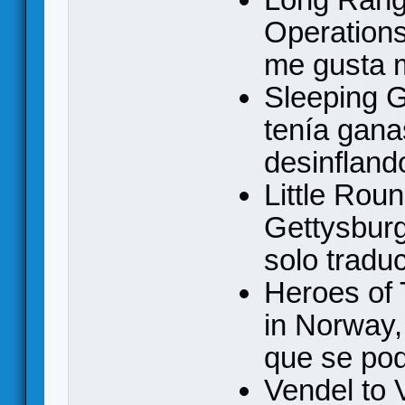
Operation
me gusta 
Sleeping G
tenía gana
desinfland
Little Roun
Gettysbur
solo tradu
Heroes of
in Norway,
que se pod
Vendel to 