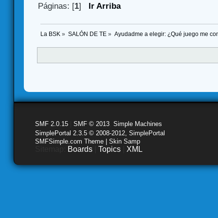
Páginas: [
1
]
Ir Arriba
La BSK
»
SALÓN DE TE
»
Ayudadme a elegir: ¿Qué juego me co
SMF 2.0.15
|
SMF © 2013
,
Simple Machines
SimplePortal 2.3.5 © 2008-2012, SimplePortal
SMFSimple.com Theme | Skin Samp
Sitemap:
Boards
|
Topics
|
XML