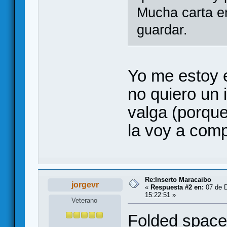
Mucha carta e
guardar.
Yo me estoy e
no quiero un 
valga (porqu
la voy a compr
Re:Inserto Maracaibo
jorgevr
«
Respuesta #2 en:
07 de D
15:22:51 »
Veterano
Folded space 