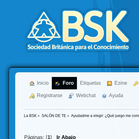
  Inicio
  Foro
Etiquetas
  Ezine
  Registrarse
  Webchat
  Ayuda
La BSK
»
SALÓN DE TE
»
Ayudadme a elegir: ¿Qué juego me co
Páginas: [
1
]
Ir Abajo