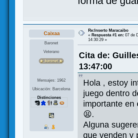
forma de guar
Re:Inserto Maracaibo
Caixaa
«
Respuesta #1 en:
07 de D
14:30:29 »
Baronet
Veterano
Cita de: Guill
13:47:00
Mensajes: 1962
Hola , estoy i
Ubicación: Barcelona
juego dentro d
Distinciones
importante en 
😫.
Alguna sugeren
que venden y p