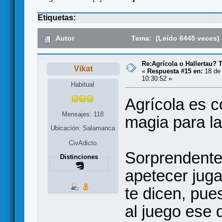
Etiquetas:
Autor
Tema: (Leído 6445 veces)
Re:Agrícola o Hallertau? T
Vikat
«
Respuesta #15 en:
18 de 
10:30:52 »
Habitual
Agrícola es 
Mensajes: 118
magia para la
Ubicación: Salamanca
CivAdicto
Sorprendentem
Distinciones
apetecer juga
te dicen, pue
al juego ese 