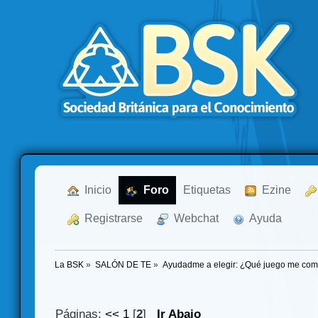
  Inicio
  Foro
Etiquetas
  Ezine
  Registrarse
  Webchat
  Ayuda
La BSK
»
SALÓN DE TE
»
Ayudadme a elegir: ¿Qué juego me co
Páginas:
<<
1
[
2
]
Ir Abajo