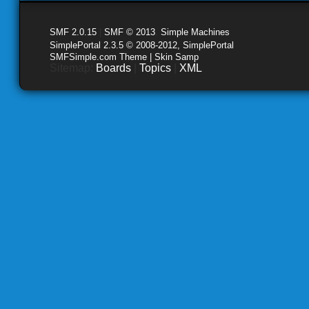
SMF 2.0.15
|
SMF © 2013
,
Simple Machines
SimplePortal 2.3.5 © 2008-2012, SimplePortal
SMFSimple.com Theme | Skin Samp
Sitemap:
Boards
|
Topics
|
XML