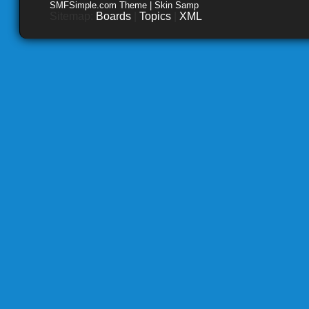
SMFSimple.com Theme | Skin Samp
Sitemap:
Boards
|
Topics
|
XML