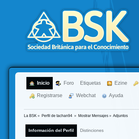
  Inicio
  Foro
Etiquetas
  Ezine
  Registrarse
  Webchat
  Ayuda
La BSK
»
Perfil de tachan94 
»
Mostrar Mensajes
»
Adjuntos
Información del Perfil
Distinciones