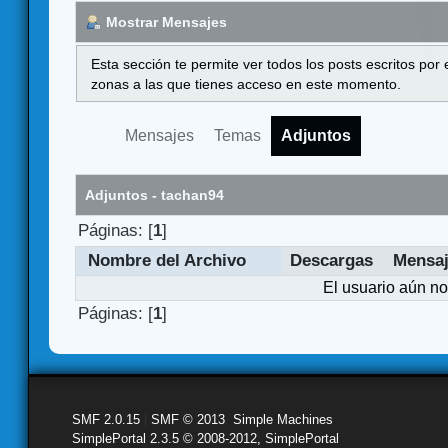
Mostrar Mensajes
Esta sección te permite ver todos los posts escritos por
zonas a las que tienes acceso en este momento.
Mensajes
Temas
Adjuntos
Adjuntos - tachan94
Páginas: [
1
]
Nombre del Archivo
Descargas
Mensa
El usuario aún no
Páginas: [
1
]
SMF 2.0.15
|
SMF © 2013
,
Simple Machines
SimplePortal 2.3.5 © 2008-2012, SimplePortal