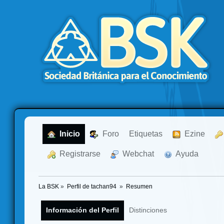
  Inicio
  Foro
Etiquetas
  Ezine
  Registrarse
  Webchat
  Ayuda
La BSK
»
Perfil de tachan94 
»
Resumen
Información del Perfil
Distinciones