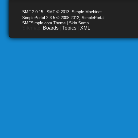
SMF 2.0.15
|
SMF © 2013
,
Simple Machines
SimplePortal 2.3.5 © 2008-2012, SimplePortal
SMFSimple.com Theme | Skin Samp
Sitemap:
Boards
|
Topics
|
XML