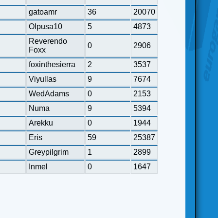
gatoamr
36
20070
Olpusa10
5
4873
Reverendo
0
2906
Foxx
foxinthesierra
2
3537
Viyullas
9
7674
WedAdams
0
2153
Numa
9
5394
Arekku
0
1944
Eris
59
25387
Greypilgrim
1
2899
Inmel
0
1647