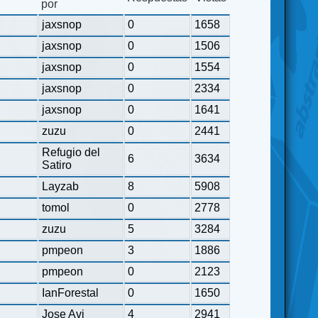
por
jaxsnop
0
1658
jaxsnop
0
1506
jaxsnop
0
1554
jaxsnop
0
2334
jaxsnop
0
1641
zuzu
0
2441
Refugio del
6
3634
Satiro
Layzab
8
5908
tomol
0
2778
zuzu
5
3284
pmpeon
3
1886
pmpeon
0
2123
IanForestal
0
1650
Jose Avi
4
2941