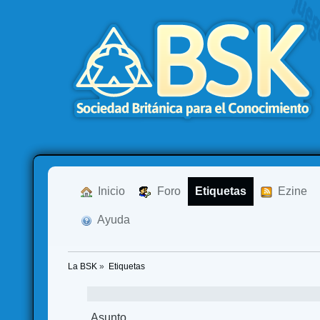
  Inicio
  Foro
Etiquetas
  Ezine
  Ayuda
La BSK
»
Etiquetas
Asunto