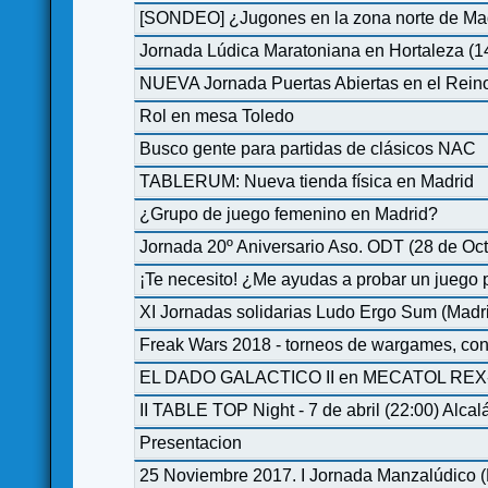
[SONDEO] ¿Jugones en la zona norte de Mad
Jornada Lúdica Maratoniana en Hortaleza (14
NUEVA Jornada Puertas Abiertas en el Rein
Rol en mesa Toledo
Busco gente para partidas de clásicos NAC
TABLERUM: Nueva tienda física en Madrid
¿Grupo de juego femenino en Madrid?
Jornada 20º Aniversario Aso. ODT (28 de Oc
¡Te necesito! ¿Me ayudas a probar un juego
XI Jornadas solidarias Ludo Ergo Sum (Madr
Freak Wars 2018 - torneos de wargames, co
EL DADO GALACTICO II en MECATOL REX-2
II TABLE TOP Night - 7 de abril (22:00) Alca
Presentacion
25 Noviembre 2017. I Jornada Manzalúdico (