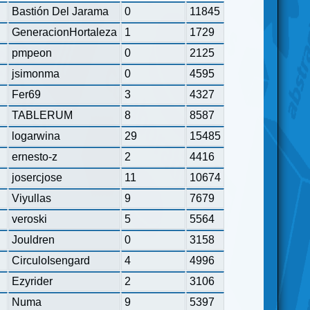
Bastión Del Jarama
0
11845
GeneracionHortaleza
1
1729
pmpeon
0
2125
jsimonma
0
4595
Fer69
3
4327
TABLERUM
8
8587
logarwina
29
15485
ernesto-z
2
4416
josercjose
11
10674
Viyullas
9
7679
veroski
5
5564
Jouldren
0
3158
CirculoIsengard
4
4996
Ezyrider
2
3106
Numa
9
5397