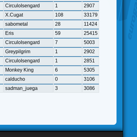
CirculoIsengard
1
2907
X.Cugat
108
33179
sabometal
28
11424
Eris
59
25415
CirculoIsengard
7
5003
Greypilgrim
1
2902
CirculoIsengard
1
2851
Monkey King
6
5305
calducho
0
3106
sadman_juega
3
3086