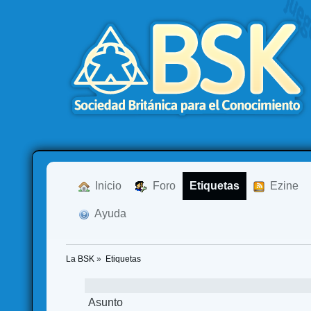
  Inicio
  Foro
Etiquetas
  Ezine
  Ayuda
La BSK
»
Etiquetas
Asunto