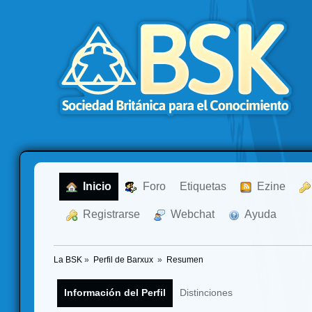
  Inicio
  Foro
Etiquetas
  Ezine
  Registrarse
  Webchat
  Ayuda
La BSK
»
Perfil de Barxux 
»
Resumen
Información del Perfil
Distinciones