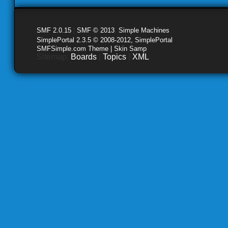
SMF 2.0.15
|
SMF © 2013
,
Simple Machines
SimplePortal 2.3.5 © 2008-2012, SimplePortal
SMFSimple.com Theme | Skin Samp
Sitemap:
Boards
|
Topics
|
XML