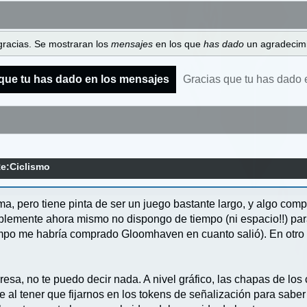
gracias. Se mostraran los
mensajes
en los que
has dado
un agradecimi
que tu has dado en los mensajes
Gracias que tu has dado 
e:Ciclismo
ma, pero tiene pinta de ser un juego bastante largo, y algo com
blemente ahora mismo no dispongo de tiempo (ni espacio!!) para
iempo me habría comprado Gloomhaven en cuanto salió). En otr
resa, no te puedo decir nada. A nivel gráfico, las chapas de los
e al tener que fijarnos en los tokens de señalización para saber