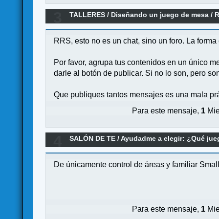
3
TALLERES
/
Diseñando un juego de mesa
/
R
RRS, esto no es un chat, sino un foro. La forma 
Por favor, agrupa tus contenidos en un único me
darle al botón de publicar. Si no lo son, pero so
Que publiques tantos mensajes es una mala prác
Para este mensaje,
1
Mie
4
SALÓN DE TE
/
Ayudadme a elegir: ¿Qué ju
De únicamente control de áreas y familiar Smal
Para este mensaje,
1
Mie