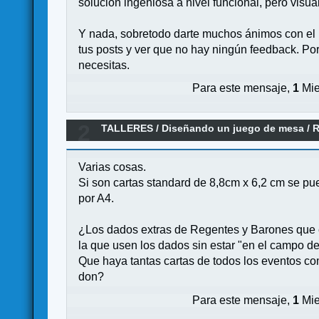
solución ingeniosa a nivel funcional, pero visua
Y nada, sobretodo darte muchos ánimos con el 
tus posts y ver que no hay ningún feedback. P
necesitas.
Para este mensaje,
1
Mie
2
TALLERES
/
Diseñando un juego de mesa
/
R
Varias cosas.
Si son cartas standard de 8,8cm x 6,2 cm se pu
por A4.
¿Los dados extras de Regentes y Barones que e
la que usen los dados sin estar "en el campo de
Que haya tantas cartas de todos los eventos co
don?
Para este mensaje,
1
Mie