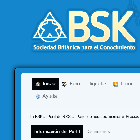
  Inicio
  Foro
Etiquetas
  Ezine
  Ayuda
La BSK
»
Perfil de RRS 
»
Panel de agradecimientos
»
Gracias
Información del Perfil
Distinciones