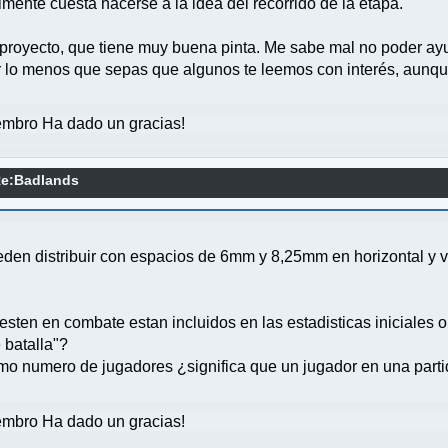
lmente cuesta hacerse a la idea del recorrido de la etapa.
proyecto, que tiene muy buena pinta. Me sabe mal no poder ay
or lo menos que sepas que algunos te leemos con interés, aunq
mbro Ha dado un gracias!
e:Badlands
eden distribuir con espacios de 6mm y 8,25mm en horizontal y ve
sten en combate estan incluidos en las estadisticas iniciales
 batalla"?
mo numero de jugadores ¿significa que un jugador en una partid
mbro Ha dado un gracias!