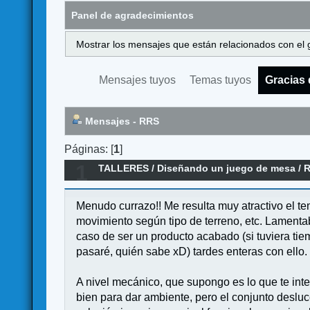
Panel de agradecimientos
Mostrar los mensajes que están relacionados con el 
Mensajes tuyos
Temas tuyos
Gracias 
Mensajes - RRS
Páginas: [
1
]
1
TALLERES
/
Diseñando un juego de mesa
/
R
Menudo currazo!! Me resulta muy atractivo el te
movimiento según tipo de terreno, etc. Lamenta
caso de ser un producto acabado (si tuviera t
pasaré, quién sabe xD) tardes enteras con ello.
A nivel mecánico, que supongo es lo que te inte
bien para dar ambiente, pero el conjunto desluc