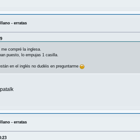
lano - erratas
59
a me compré la inglesa.
han puesto, lo empujas 1 casilla.
están en el inglés no dudéis en preguntarme
patalk
lano - erratas
8:23