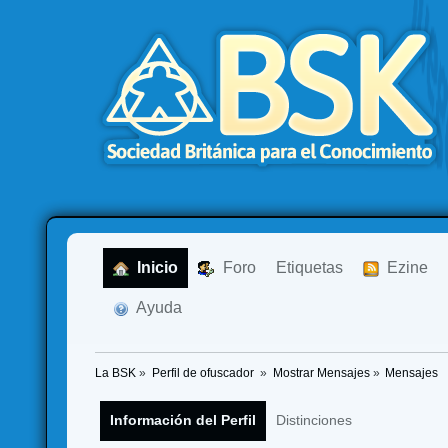
  Inicio
  Foro
Etiquetas
  Ezine
  Ayuda
La BSK
»
Perfil de ofuscador 
»
Mostrar Mensajes
»
Mensajes
Información del Perfil
Distinciones