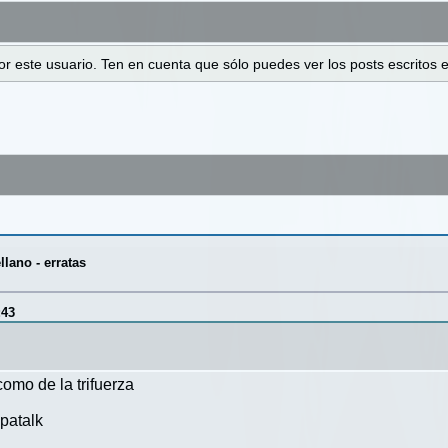
 por este usuario. Ten en cuenta que sólo puedes ver los posts escrito
lano - erratas
:43
como de la trifuerza
patalk