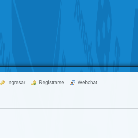
  Ingresar
  Registrarse
  Webchat