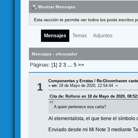
Mostrar Mensajes
Esta sección te permite ver todos los posts escritos
Mensajes
Temas
Adjuntos
Mensajes - ofuscador
Páginas: [
1
]
2
3
...
5
>>
Componentes y Erratas
/
Re:Gloomhaven castel
1
«
en:
18 de Mayo de 2020, 12:54:44 »
Cita de: Rollsroi en 18 de Mayo de 2020, 08:52
A quien pertenece esa carta?
Al elementalista, el que tiene el símbolo 
Enviado desde mi Mi Note 3 mediante Ta