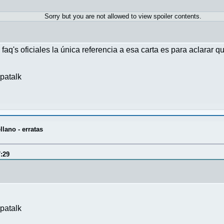
Sorry but you are not allowed to view spoiler contents.
 faq's oficiales la única referencia a esa carta es para aclarar 
patalk
lano - erratas
7:29
patalk