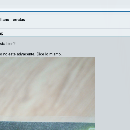
lano - erratas
06
esta bien?
 o no este adyacente. Dice lo mismo.