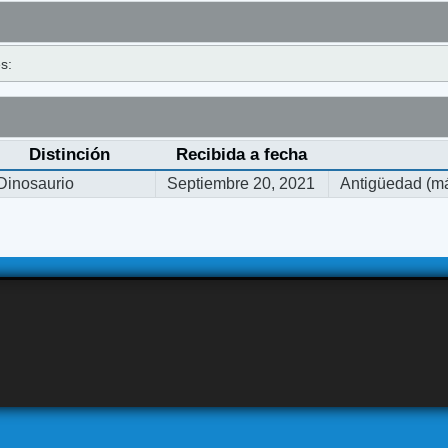
s:
Distinción
Recibida a fecha
Dinosaurio
Septiembre 20, 2021
Antigüedad (má