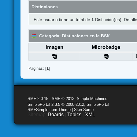
Distinciones
Este usuario tiene un total de
1
Distinción(es). Detalle
Categoría: Distinciones en la BSK
Imagen
Microbadge
Páginas: [
1
]
SMF 2.0.15
|
SMF © 2013
,
Simple Machines
SimplePortal 2.3.5 © 2008-2012, SimplePortal
SMFSimple.com Theme | Skin Samp
Sitemap:
Boards
|
Topics
|
XML