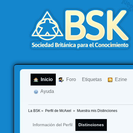
  Inicio
  Foro
Etiquetas
  Ezine
  Ayuda
La BSK
»
Perfil de McAxel 
»
Muestra mis Distinciones
Información del Perfil
Distinciones