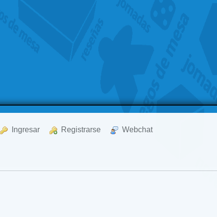
  Ingresar
  Registrarse
  Webchat