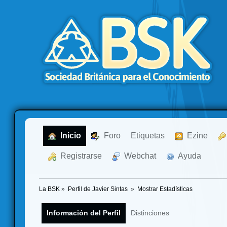
  Inicio
  Foro
Etiquetas
  Ezine
  Registrarse
  Webchat
  Ayuda
La BSK
»
Perfil de Javier Sintas 
»
Mostrar Estadísticas
Información del Perfil
Distinciones