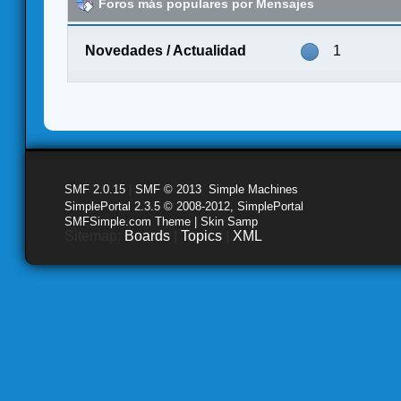
Foros más populares por Mensajes
Novedades / Actualidad
1
SMF 2.0.15
|
SMF © 2013
,
Simple Machines
SimplePortal 2.3.5 © 2008-2012, SimplePortal
SMFSimple.com Theme | Skin Samp
Sitemap:
Boards
|
Topics
|
XML