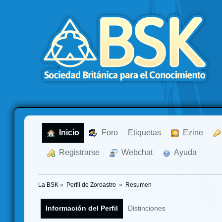
  Inicio
  Foro
Etiquetas
  Ezine
  Registrarse
  Webchat
  Ayuda
La BSK
»
Perfil de Zoroastro 
»
Resumen
Información del Perfil
Distinciones