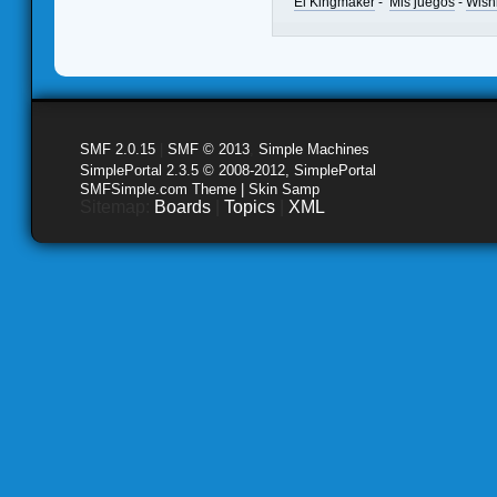
El Kingmaker
-
Mis juegos
-
Wishl
SMF 2.0.15
|
SMF © 2013
,
Simple Machines
SimplePortal 2.3.5 © 2008-2012, SimplePortal
SMFSimple.com Theme | Skin Samp
Sitemap:
Boards
|
Topics
|
XML