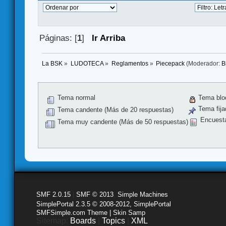
Páginas: [
1
]
Ir Arriba
La BSK
»
LUDOTECA
»
Reglamentos
»
Piecepack
(Moderador:
B
Tema normal
Tema blo
Tema fija
Tema candente (Más de 20 respuestas)
Encuest
Tema muy candente (Más de 50 respuestas)
SMF 2.0.15
|
SMF © 2013
,
Simple Machines
SimplePortal 2.3.5 © 2008-2012, SimplePortal
SMFSimple.com Theme | Skin Samp
Sitemap:
Boards
|
Topics
|
XML