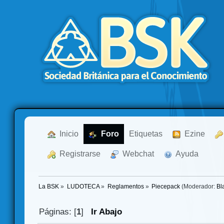
  Inicio
  Foro
Etiquetas
  Ezine
  Registrarse
  Webchat
  Ayuda
La BSK
»
LUDOTECA
»
Reglamentos
»
Piecepack
(Moderador:
Bl
Páginas: [
1
]
Ir Abajo