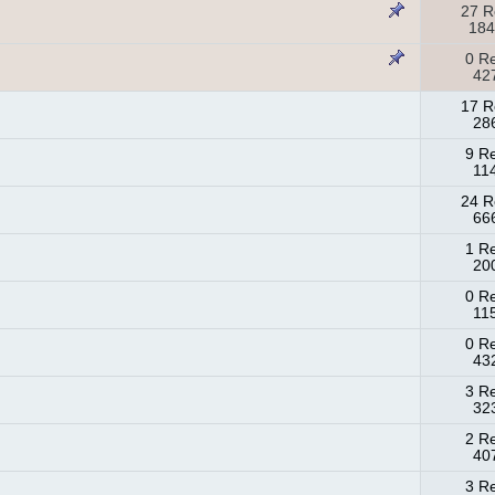
27 R
184
0 R
427
17 R
286
9 R
11
24 R
666
1 R
200
0 R
11
0 R
432
3 R
323
2 R
407
3 R