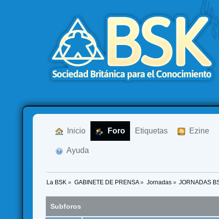
  Inicio
  Foro
Etiquetas
  Ezine
  Ayuda
La BSK
»
GABINETE DE PRENSA
»
Jornadas
»
JORNADAS B
Subforos