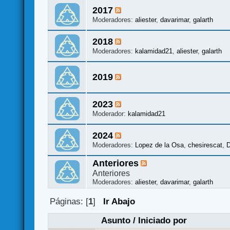
2017
Moderadores:
aliester
,
davarimar
,
galarth
2018
Moderadores:
kalamidad21
,
aliester
,
galarth
2019
2023
Moderador:
kalamidad21
2024
Moderadores:
Lopez de la Osa
,
chesirescat
,
D
Anteriores
Anteriores
Moderadores:
aliester
,
davarimar
,
galarth
Páginas: [
1
]
Ir Abajo
Asunto
/
Iniciado por