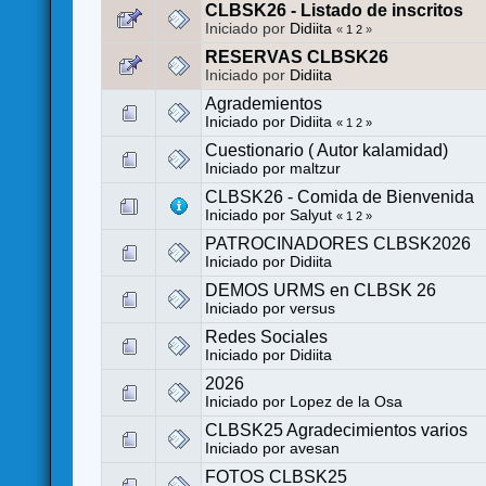
CLBSK26 - Listado de inscritos
Iniciado por
Didiita
«
1
2
»
RESERVAS CLBSK26
Iniciado por
Didiita
Agrademientos
Iniciado por
Didiita
«
1
2
»
Cuestionario ( Autor kalamidad)
Iniciado por
maltzur
CLBSK26 - Comida de Bienvenida
Iniciado por
Salyut
«
1
2
»
PATROCINADORES CLBSK2026
Iniciado por
Didiita
DEMOS URMS en CLBSK 26
Iniciado por
versus
Redes Sociales
Iniciado por
Didiita
2026
Iniciado por
Lopez de la Osa
CLBSK25 Agradecimientos varios
Iniciado por
avesan
FOTOS CLBSK25