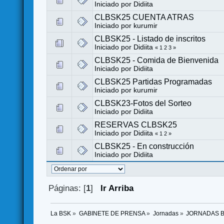
Iniciado por
Didiita
CLBSK25 CUENTA ATRAS
Iniciado por
kurumir
CLBSK25 - Listado de inscritos
Iniciado por
Didiita
«
1
2
3
»
CLBSK25 - Comida de Bienvenida
Iniciado por
Didiita
CLBSK25 Partidas Programadas
Iniciado por
kurumir
CLBSK23-Fotos del Sorteo
Iniciado por
Didiita
RESERVAS CLBSK25
Iniciado por
Didiita
«
1
2
»
CLBSK25 - En construcción
Iniciado por
Didiita
Páginas: [
1
]
Ir Arriba
La BSK
»
GABINETE DE PRENSA
»
Jornadas
»
JORNADAS 