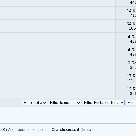
445
14 R
710
34 R
166
4 R
425
4 R
475
0 R
357
17 R
118
13 R
829
BSK
(Moderadores:
Lopez de la Osa
,
chesirescat
,
Didiita
)