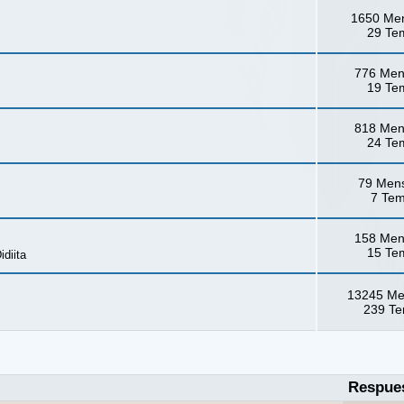
1650 Me
29 Te
776 Men
19 Te
818 Men
24 Te
79 Men
7 Te
158 Men
15 Te
idiita
13245 Me
239 T
Respue