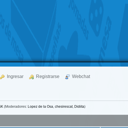
  Ingresar
  Registrarse
  Webchat
SK
(Moderadores:
Lopez de la Osa
,
chesirescat
,
Didiita
)