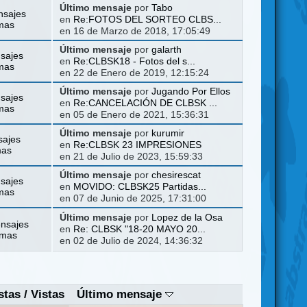
Último mensaje
por
Tabo
nsajes
en
Re:FOTOS DEL SORTEO CLBS...
mas
en 16 de Marzo de 2018, 17:05:49
Último mensaje
por
galarth
sajes
en
Re:CLBSK18 - Fotos del s...
mas
en 22 de Enero de 2019, 12:15:24
Último mensaje
por
Jugando Por Ellos
sajes
en
Re:CANCELACIÓN DE CLBSK ...
mas
en 05 de Enero de 2021, 15:36:31
Último mensaje
por
kurumir
sajes
en
Re:CLBSK 23 IMPRESIONES
mas
en 21 de Julio de 2023, 15:59:33
Último mensaje
por
chesirescat
sajes
en
MOVIDO: CLBSK25 Partidas...
mas
en 07 de Junio de 2025, 17:31:00
Último mensaje
por
Lopez de la Osa
nsajes
en
Re: CLBSK "18-20 MAYO 20...
emas
en 02 de Julio de 2024, 14:36:32
stas
/
Vistas
Último mensaje