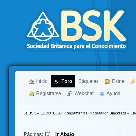
  Inicio
  Foro
Etiquetas
  Ezine
  Registrarse
  Webchat
  Ayuda
La BSK
»
LUDOTECA
»
Reglamentos
(Moderador:
Blacksad
) »
KI
Páginas: [
1
]
Ir Abajo