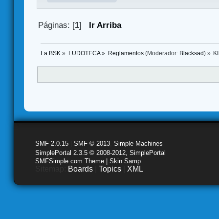
Páginas: [
1
]
Ir Arriba
La BSK
»
LUDOTECA
»
Reglamentos
(Moderador:
Blacksad
) »
K
SMF 2.0.15
|
SMF © 2013
,
Simple Machines
SimplePortal 2.3.5 © 2008-2012, SimplePortal
SMFSimple.com Theme | Skin Samp
Sitemap:
Boards
|
Topics
|
XML