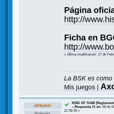
Página ofici
http://www.h
Ficha en BG
http://www.
«
Última modificación: 17 de Feb
La BSK es como 
Ax
Mis juegos
|
KING OF SIAM (Reglament
afrikaner
«
Respuesta #1 en:
09 de N
22:39:28 »
Moderador