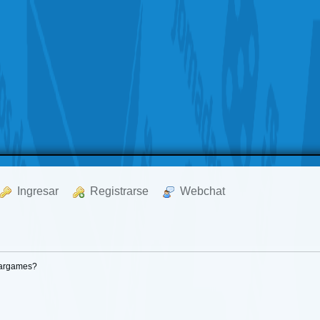
  Ingresar
  Registrarse
  Webchat
wargames?