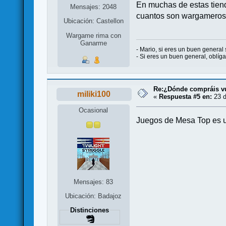
En muchas de estas tiend
Mensajes: 2048
cuantos son wargameros 
Ubicación: Castellon
Wargame rima con
Ganarme
- Mario, si eres un buen general 
- Si eres un buen general, oblíg
Re:¿Dónde compráis v
miliki100
«
Respuesta #5 en:
23 d
Ocasional
Juegos de Mesa Top es un
Mensajes: 83
Ubicación: Badajoz
Distinciones