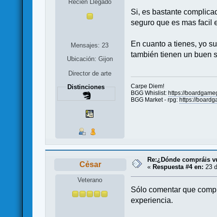
Recien Llegado
Si, es bastante complica
seguro que es mas facil e
En cuanto a tienes, yo su
Mensajes: 23
también tienen un buen su
Ubicación: Gijon
Director de arte
Carpe Diem!
Distinciones
BGG Whislist:
https://boardgame
BGG Market - rpg:
https://board
Re:¿Dónde compráis v
Cẻsar
«
Respuesta #4 en:
23 d
Veterano
Sólo comentar que compr
experiencia.