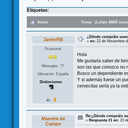
Etiquetas:
Autor
Tema: (Leído 8885 vece
¿Dónde compráis vues
JavierRB
«
en:
22 de Noviembre de
Ocasional
Hola
Me gustaría saber de tie
Mensajes: 77
son las que conozco no m
Busco un dependiente esp
Ubicación: España
Y si además fuese un pun
Distinciones
cervecitas sería ya la ost
Re:¿Dónde compráis v
Maestre de
«
Respuesta #1 en:
23 de
Campo