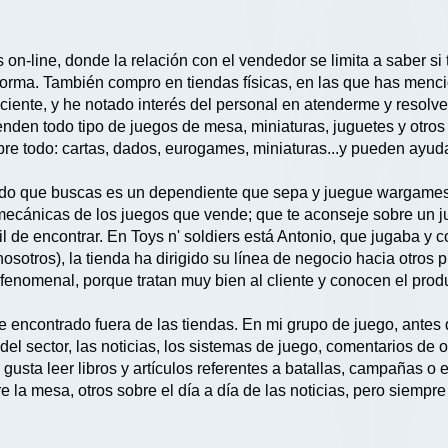
on-line, donde la relación con el vendedor se limita a saber si 
 forma. También compro en tiendas físicas, en las que has menc
ficiente, y he notado interés del personal en atenderme y resol
enden todo tipo de juegos de mesa, miniaturas, juguetes y otr
re todo: cartas, dados, eurogames, miniaturas...y pueden ayudar
endo que buscas es un dependiente que sepa y juegue wargames.
mecánicas de los juegos que vende; que te aconseje sobre un j
cil de encontrar. En Toys n' soldiers está Antonio, que jugaba 
sotros), la tienda ha dirigido su línea de negocio hacia otros 
fenomenal, porque tratan muy bien al cliente y conocen el prod
he encontrado fuera de las tiendas. En mi grupo de juego, ante
l sector, las noticias, los sistemas de juego, comentarios de ot
gusta leer libros y artículos referentes a batallas, campañas o
 la mesa, otros sobre el día a día de las noticias, pero siempr