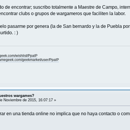
do de encontrar; suscribo totalmente a Maestre de Campo, intern
ncontrar clubs o grupos de wargameros que faciliten la labor.
elo pasarme por genera (la de San bernardo y la de Puebla por s
rtido. : )
geek.com/wishlist/PpalP
gamegeek.com/geekmarket/user/PpalP
uestros wargames?
e Noviembre de 2015, 16:07:17 »
ar en una tienda online no implica que no haya contacto o com