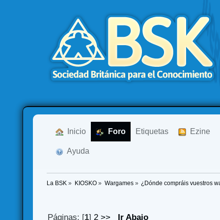
  Inicio
  Foro
Etiquetas
  Ezine
  Ayuda
La BSK
»
KIOSKO
»
Wargames
»
¿Dónde compráis vuestros 
Páginas: [
1
]
2
>>
Ir Abajo