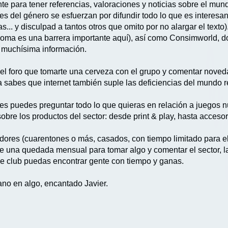
te para tener referencias, valoraciones y noticias sobre el mun
 del género se esfuerzan por difundir todo lo que es interesante
s... y disculpad a tantos otros que omito por no alargar el tex
idioma es una barrera importante aquí), así como Consimworld, 
 muchísima información.
e el foro que tomarte una cerveza con el grupo y comentar nove
 sabes que internet también suple las deficiencias del mundo 
s puedes preguntar todo lo que quieras en relación a juegos n
sobre los productos del sector: desde print & play, hasta acceso
adores (cuarentones o más, casados, con tiempo limitado para el 
rse una quedada mensual para tomar algo y comentar el sector, l
de club puedas encontrar gente con tiempo y ganas.
no en algo, encantado Javier.