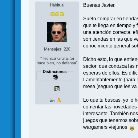
Buenas Javier,
Habitual
Suelo comprar en tiendas 
que te llega en tiempo y
una atención correcta, e
son tiendas en las que v
conocimiento general sob
Mensajes: 220
"Técnica Grulla. Si
Dicho esto, lo que enti
hace bien, no defensa"
sector; que conozca las 
Distinciones
esperas de ellos. Es difí
Lamentablemente (para no
mesa (seguro que les va 
Lo que tú buscas, yo lo 
comentar las novedades de
interesante. También nos 
juegos que tenemos sobre
wargamers viejunos