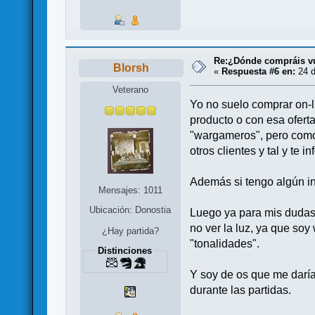
Re:¿Dónde compráis v
Blorsh
«
Respuesta #6 en:
24 d
Veterano
Yo no suelo comprar on-l
producto o con esa ofert
"wargameros", pero como 
otros clientes y tal y te i
Además si tengo algún in
Mensajes: 1011
Ubicación: Donostia
Luego ya para mis dudas 
no ver la luz, ya que so
¿Hay partida?
"tonalidades".
Distinciones
Y soy de os que me darí
durante las partidas.