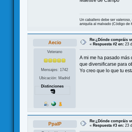
Maestre de Campo
Un caballero debe ser valeroso, s
aniquila al malvado (Código de 
Re:¿Dónde compráis v
Aecio
«
Respuesta #2 en:
23 d
Veterano
A mi me ha pasado más de
que diversificarse para o
Mensajes: 1742
Yo creo que lo que tu es
Ubicación: Madrid
Distinciones
Re:¿Dónde compráis v
PpalP
«
Respuesta #3 en:
23 d