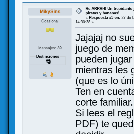
Re:ARRRH! Un trepidante
MikySins
piratas y bananas!
«
Respuesta #5 en:
27 de E
Ocasional
14:30:38 »
Jajajaj no su
juego de memo
Mensajes: 89
pueden jugar 
Distinciones
mientras les 
(que es lo ún
Ten en cuent
corte familiar.
Si lees el re
PDF) te queda