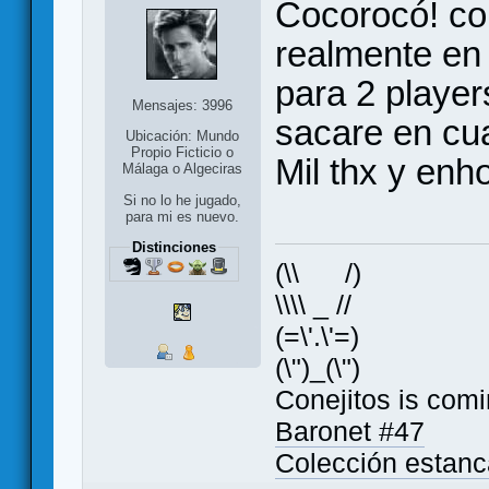
Cocorocó! con
realmente en 
para 2 player
Mensajes: 3996
sacare en cu
Ubicación: Mundo
Propio Ficticio o
Mil thx y enh
Málaga o Algeciras
Si no lo he jugado,
para mi es nuevo.
Distinciones
(\\ /)
\\\\ _ //
(=\'.\'=)
(\")_(\")
Conejitos is comi
Baronet #47
Colección estan