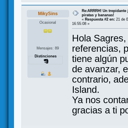
Re:ARRRH! Un trepidante
MikySins
piratas y bananas!
«
Respuesta #2 en:
21 de E
Ocasional
16:55:08 »
Hola Sagres,
referencias, 
Mensajes: 89
tiene algún 
Distinciones
de avanzar, e
contrario, ad
Island.
Ya nos contar
gracias a ti p