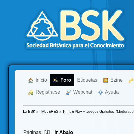
  Inicio
  Foro
Etiquetas
  Ezine
  Registrarse
  Webchat
  Ayuda
La BSK
»
TALLERES
»
Print & Play
»
Juegos Gratuitos 
(Moderado
Páginas: [
1
]
Ir Abajo