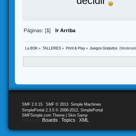
decidir
Páginas: [
1
]
Ir Arriba
La BSK
»
TALLERES
»
Print & Play
»
Juegos Gratuitos 
(Moderad
SMF 2.0.15
|
SMF © 2013
,
Simple Machines
SimplePortal 2.3.5 © 2008-2012, SimplePortal
SMFSimple.com Theme | Skin Samp
Sitemap:
Boards
|
Topics
|
XML