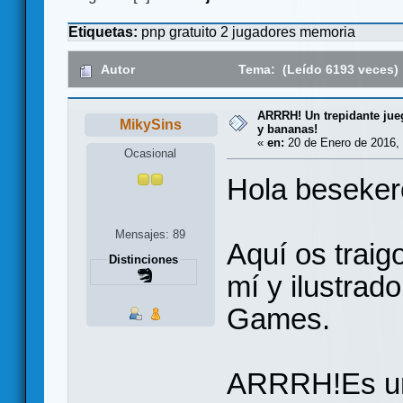
Etiquetas:
pnp
gratuito
2 jugadores
memoria
Autor
Tema: (Leído 6193 veces)
ARRRH! Un trepidante jue
MikySins
y bananas!
«
en:
20 de Enero de 2016, 
Ocasional
Hola beseker
Mensajes: 89
Aquí os traig
Distinciones
mí y ilustrad
Games.
ARRRH!Es un 