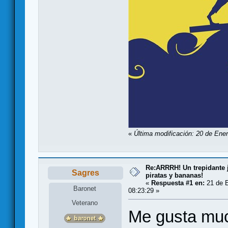
«
Última modificación: 20 de Ene
Re:ARRRH! Un trepidante
Sagres
piratas y bananas!
«
Respuesta #1 en:
21 de E
Baronet
08:23:29 »
Veterano
Me gusta muc