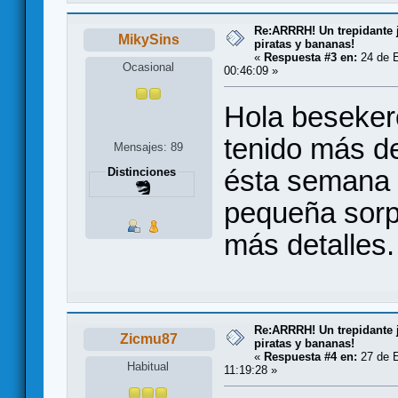
Re:ARRRH! Un trepidante
MikySins
piratas y bananas!
«
Respuesta #3 en:
24 de E
Ocasional
00:46:09 »
Hola beseker
tenido más d
Mensajes: 89
ésta semana 
Distinciones
pequeña sorp
más detalles
Re:ARRRH! Un trepidante
Zicmu87
piratas y bananas!
«
Respuesta #4 en:
27 de E
Habitual
11:19:28 »