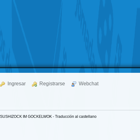
  Ingresar
  Registrarse
  Webchat
SUSHIZOCK IM GOCKELWOK - Traducción al castellano