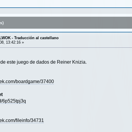
s)
OK - Traducción al castellano
08, 13:42:16 »
n de este juego de dados de Reiner Knizia.
eek.com/boardgame/37400
et
d/6p525tpj3q
k.com/fileinfo/34731