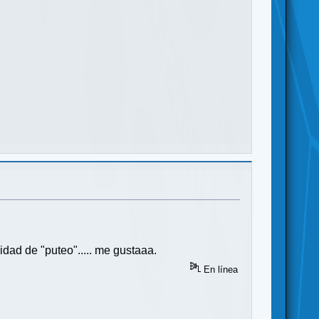
dad de "puteo"..... me gustaaa.
En línea