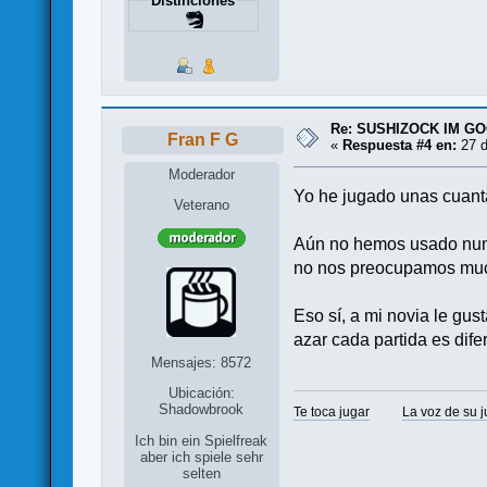
Distinciones
Re: SUSHIZOCK IM GOC
Fran F G
«
Respuesta #4 en:
27 d
Moderador
Yo he jugado unas cuanta
Veterano
Aún no hemos usado nunca
no nos preocupamos much
Eso sí, a mi novia le gu
azar cada partida es dife
Mensajes: 8572
Ubicación:
Shadowbrook
Te toca jugar
La voz de su 
Ich bin ein Spielfreak
aber ich spiele sehr
selten