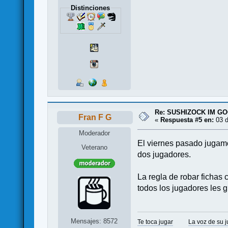
Distinciones
Re: SUSHIZOCK IM GOC
Fran F G
«
Respuesta #5 en:
03 d
Moderador
El viernes pasado jugamo
Veterano
dos jugadores.
La regla de robar fichas 
todos los jugadores les g
Mensajes: 8572
Te toca jugar
La voz de su 