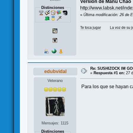
Versión de Manu Chao
http://www.labsk.net/ind
Distinciones
«
Última modificación: 26 de 
Te toca jugar
La voz de su 
Re: SUSHIZOCK IM GOC
edubvidal
«
Respuesta #1 en:
27 d
Veterano
Para los que se hayan 
Mensajes: 1115
Distinciones