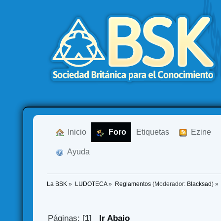
  Inicio
  Foro
Etiquetas
  Ezine
  Ayuda
La BSK
»
LUDOTECA
»
Reglamentos
(Moderador:
Blacksad
) »
Páginas: [
1
]
Ir Abajo