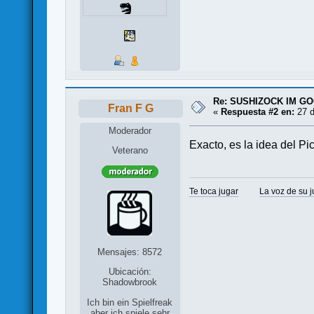
Re: SUSHIZOCK IM GOC
Fran F G
«
Respuesta #2 en:
27 d
Moderador
Exacto, es la idea del P
Veterano
Te toca jugar
La voz de su 
Mensajes: 8572
Ubicación:
Shadowbrook
Ich bin ein Spielfreak
aber ich spiele sehr