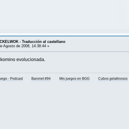
KELWOK - Traducción al castellano
e Agosto de 2008, 14:38:44 »
ickomino evolucionada.
juego - Podcast
Baronet #94
Mis juegos en BGG
Cubos gelatinosos