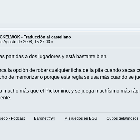
KELWOK - Traducción al castellano
e Agosto de 2008, 15:27:00 »
s partidas a dos jugadores y está bastante bien.
 la opción de robar cualquier ficha de la pila cuando sacas cua
o de memorizar o porque esta regla se usa más cuando se jue
sta mucho más que el Pickomino, y se juega muchísimo más ráp
rente.
juego - Podcast
Baronet #94
Mis juegos en BGG
Cubos gelatinosos