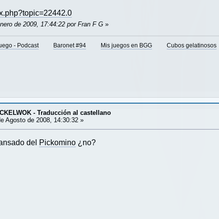
ex.php?topic=22442.0
Enero de 2009, 17:44:22 por Fran F G
»
juego - Podcast
Baronet #94
Mis juegos en BGG
Cubos gelatinosos
KELWOK - Traducción al castellano
e Agosto de 2008, 14:30:32 »
cansado del
Pickomino
¿no?