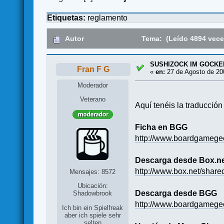
Etiquetas:
reglamento
Autor
Tema: (Leído 4894 vece
SUSHIZOCK IM GOCKELW
Fran F G
«
en:
27 de Agosto de 20
Moderador
Veterano
Aquí tenéis la traducció
Ficha en BGG
http://www.boardgameg
Descarga desde Box.n
http://www.box.net/share
Mensajes: 8572
Ubicación:
Descarga desde BGG
Shadowbrook
http://www.boardgamegee
Ich bin ein Spielfreak
aber ich spiele sehr
selten