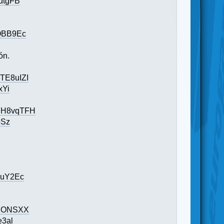
dtgFB
aQBB9Ec
ón.
TE8uIZI
xYi
FH8vqTFH
pSz
buY2Ec
V1ONSXX
e3al