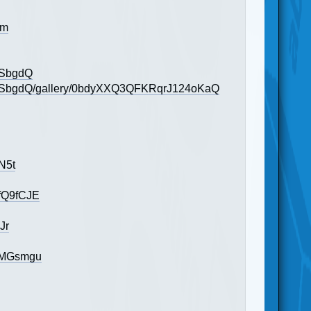
am
wSbgdQ
wSbgdQ/gallery/0bdyXXQ3QFKRqrJ124oKaQ
N5t
fQ9fCJE
Jr
MMGsmgu