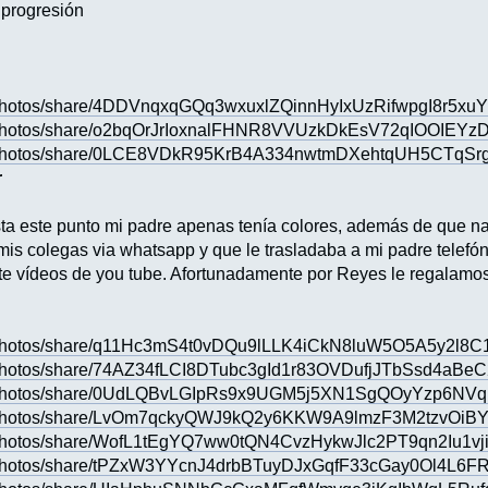
 progresión
/photos/share/4DDVnqxqGQq3wxuxlZQinnHyIxUzRifwpgI8r5xuY
/photos/share/o2bqOrJrIoxnalFHNR8VVUzkDkEsV72qIOOIEYz
s/photos/share/0LCE8VDkR95KrB4A334nwtmDXehtqUH5CTqS
r
ta este punto mi padre apenas tenía colores, además de que n
is colegas via whatsapp y que le trasladaba a mi padre telef
te vídeos de you tube. Afortunadamente por Reyes le regalamos
/photos/share/q11Hc3mS4t0vDQu9lLLK4iCkN8luW5O5A5y2l8
/photos/share/74AZ34fLCI8DTubc3gId1r83OVDufjJTbSsd4aBeC
s/photos/share/0UdLQBvLGIpRs9x9UGM5j5XN1SgQOyYzp6NVq
s/photos/share/LvOm7qckyQWJ9kQ2y6KKW9A9lmzF3M2tzvOi
/photos/share/WofL1tEgYQ7ww0tQN4CvzHykwJlc2PT9qn2Iu1vj
/photos/share/tPZxW3YYcnJ4drbBTuyDJxGqfF33cGay0Ol4L6F