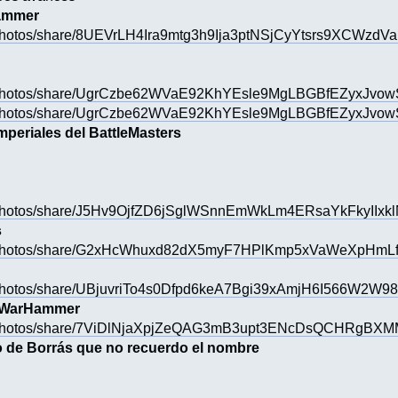
ammer
/photos/share/8UEVrLH4Ira9mtg3h9Ija3ptNSjCyYtsrs9XCWzdV
s/photos/share/UgrCzbe62WVaE92KhYEsle9MgLBGBfEZyxJvo
s/photos/share/UgrCzbe62WVaE92KhYEsle9MgLBGBfEZyxJvo
mperiales del BattleMasters
/photos/share/J5Hv9OjfZD6jSglWSnnEmWkLm4ERsaYkFkyIIxkl
s
s/photos/share/G2xHcWhuxd82dX5myF7HPlKmp5xVaWeXpHmL
/photos/share/UBjuvriTo4s0Dfpd6keA7Bgi39xAmjH6I566W2W98
e WarHammer
s/photos/share/7ViDlNjaXpjZeQAG3mB3upt3ENcDsQCHRgBX
o de Borrás que no recuerdo el nombre