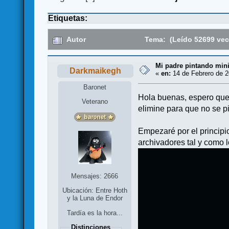
Etiquetas:
Autor
Tema: (Leído 52699 vec
Mi padre pintando minia
Darkmaikegh
«
en:
14 de Febrero de 2
Baronet
Hola buenas, espero que 
Veterano
elimine para que no se p
Empezaré por el principi
archivadores tal y como l
Mensajes: 2666
Ubicación: Entre Hoth
y la Luna de Endor
Tardía es la hora...
Distinciones