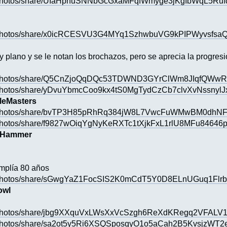
s/photos/share/UIaHphuSNNbGcGxaMFqfWmyge3jKgIbWqL5Ruf
s/photos/share/x0icRCESVU3G4MYq1SzhwbuVG9kPIPWyvsfs
 plano y se le notan los brochazos, pero se aprecia la progresi
s/photos/share/Q5CnZjoQqDQc53TDWND3GYrClWm8JIqfQWwR
/photos/share/yDvuYbmcCoo9kx4tS0MgTydCzCb7clvXvNssnylJ
tleMasters
es/photos/share/bvTP3H85pRhRq384jW8L7VwcFuWMwBM0dhN
/photos/share/f9827wOiqYgNyKeRXTc1tXjkFxL1rlU8MFu84646
arHammer
mplía 80 años
s/photos/share/sGwgYaZ1FocSIS2K0mCdT5Y0D8ELnUGuq1Flr
owl
s/photos/share/jbg9XXquVxLWsXxVcSzgh6ReXdKRegq2VFAL
/photos/share/sa2ot5y5Ri6XSQSposqyO1o5aCah2B5KvsjzWT2