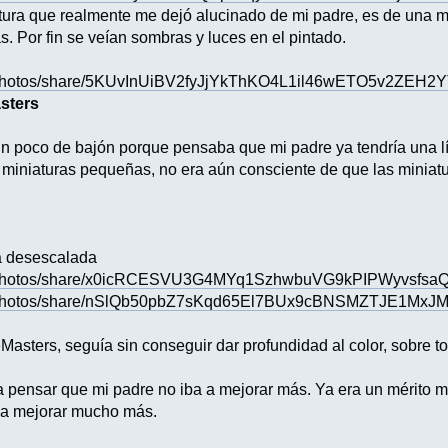
atura que realmente me dejó alucinado de mi padre, es de una m
 Por fin se veían sombras y luces en el pintado.
/photos/share/5KUvInUiBV2fyJjYkThKO4L1il46wETO5v2ZEH2Y
asters
n poco de bajón porque pensaba que mi padre ya tendría una lí
o miniaturas pequeñas, no era aún consciente de que las mini
a desescalada
s/photos/share/x0icRCESVU3G4MYq1SzhwbuVG9kPIPWyvsfs
s/photos/share/nSlQb50pbZ7sKqd65El7BUx9cBNSMZTJE1MxJ
Masters, seguía sin conseguir dar profundidad al color, sobre t
a pensar que mi padre no iba a mejorar más. Ya era un mérito 
 a mejorar mucho más.