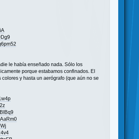
iA
DDg9
rg6pm52
adie le había enseñado nada. Sólo los
ónicamente porque estabamos confinados. El
 colores y hasta un aerógrafo (que aún no se
C1w4p
2z
BIBq9
BYAaRm0
iWj
R4v4