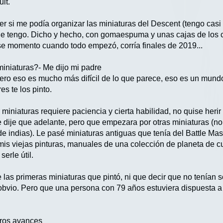
lt.
ver si me podía organizar las miniaturas del Descent (tengo cas
e tengo. Dicho y hecho, con gomaespuma y unas cajas de los c
e momento cuando todo empezó, corría finales de 2019...
 miniaturas?- Me dijo mi padre
ero eso es mucho más difícil de lo que parece, eso es un mundo 
es te los pinto.
miniaturas requiere paciencia y cierta habilidad, no quise heri
le dije que adelante, pero que empezara por otras miniaturas (n
 de indias). Le pasé miniaturas antiguas que tenía del Battle M
is viejas pinturas, manuales de una colección de planeta de c
erle útil.
e las primeras miniaturas que pintó, ni que decir que no tenían
 obvio. Pero que una persona con 79 años estuviera dispuesta 
eros avances