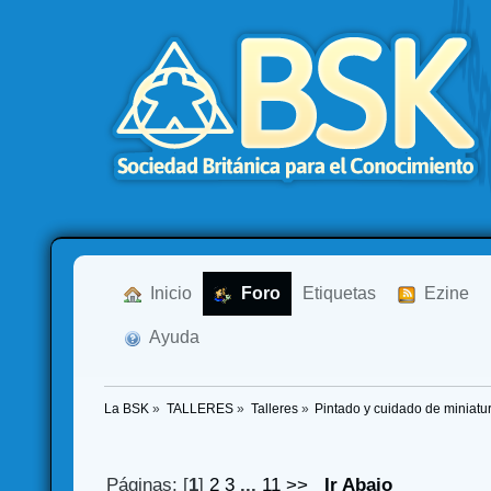
  Inicio
  Foro
Etiquetas
  Ezine
  Ayuda
La BSK
»
TALLERES
»
Talleres
»
Pintado y cuidado de miniat
Páginas: [
1
]
2
3
...
11
>>
Ir Abajo