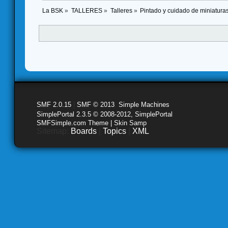
La BSK
»
TALLERES
»
Talleres
»
Pintado y cuidado de miniatur
SMF 2.0.15
|
SMF © 2013
,
Simple Machines
SimplePortal 2.3.5 © 2008-2012, SimplePortal
SMFSimple.com Theme | Skin Samp
Sitemap:
Boards
|
Topics
|
XML