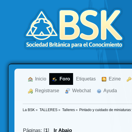
  Inicio
  Foro
Etiquetas
  Ezine
  Registrarse
  Webchat
  Ayuda
La BSK
»
TALLERES
»
Talleres
»
Pintado y cuidado de miniatura
Páginas: [
1
]
Ir Abajo