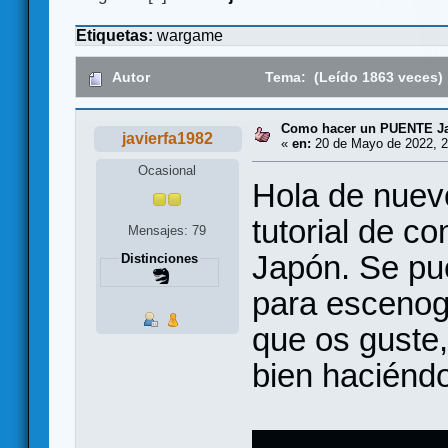
Etiquetas:
wargame
Autor
Tema: (Leído 1863 veces)
Como hacer un PUENTE J
javierfa1982
«
en:
20 de Mayo de 2022, 2
Ocasional
Hola de nuev
tutorial de c
Mensajes: 79
Japón. Se pu
Distinciones
para escenog
que os guste
bien haciéndo