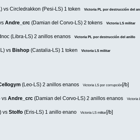
) vs Circledrakkon (Pesi-LS) 1 token
Victoria PL por destrucción del an
 vs
Andre_crc
(Damian del Corvo-LS) 2 tokens
Victoria LS militar
dnoc (Libra-LS) 2 anillos enanos
Victoria PL por destrucción del anillo
PL) vs
Bishop
(Castalia-LS) 1 token
Victoria LS militar
Cellogym
(Leo-LS) 2 anillos enanos
[/b]
Victoria LS por corrupción
) vs
Andre_crc
(Damian del Corvo-LS) 2 anillos enanos
Victoria 
) vs
Stolfo
(Eris-LS) 1 anillo enano
[/b]
Victoria LS militar