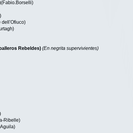
)(Fabio.Borselli)
)
 dell'Ofiuco)
urtagh)
lleros Rebeldes)
(En negrita supervivientes)
)
a-Ribelle)
'Aguila)