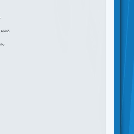
o
 anillo
llo