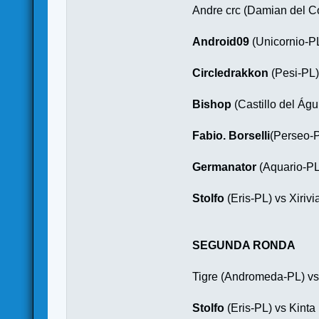
Andre crc (Damian del C
Android09
(Unicornio-P
Circledrakkon
(Pesi-PL)
Bishop
(Castillo del Ág
Fabio. Borselli
(Perseo-P
Germanator
(Aquario-PL
Stolfo
(Eris-PL) vs Xirivi
SEGUNDA RONDA
Tigre (Andromeda-PL) v
Stolfo
(Eris-PL) vs Kinta