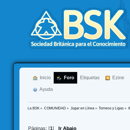
  Inicio
  Foro
Etiquetas
  Ezine
  Ayuda
La BSK
»
COMUNIDAD
»
Jugar en Línea
»
Torneos y Ligas
»
I
Páginas: [
1
]
Ir Abajo