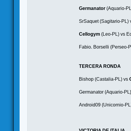
Germanator
(Aquario-PL
SrSaquet (Sagitario-PL)
Cellogym
(Leo-PL) vs E
Fabio. Borselli (Perseo-
TERCERA RONDA
Bishop (Castalia-PL) vs
Germanator (Aquario-PL
Android09 (Unicornio-PL
VICTORIA DE ITALIA