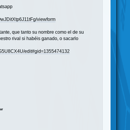
hatsapp
wJDitXtp6J11tFg/viewform
rtante, que tanto su nombre como el de su
estro rival si habéis ganado, o sacarlo
xG5U8CX4U/edit#gid=1355474132
tar