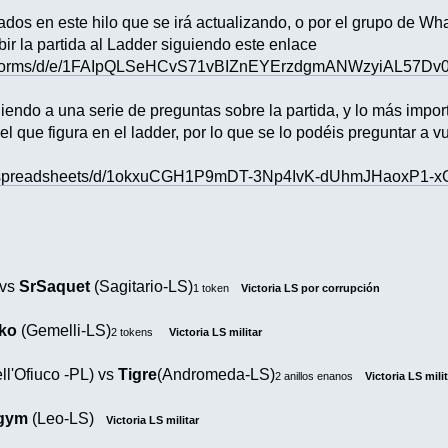
tados en este hilo que se irá actualizando, o por el grupo de W
ir la partida al Ladder siguiendo este enlace
om/forms/d/e/1FAIpQLSeHCvS71vBIZnEYErzdgmANWzyiAL57Dv0
diendo a una serie de preguntas sobre la partida, y lo más impo
l que figura en el ladder, por lo que se lo podéis preguntar a vu
om/spreadsheets/d/1okxuCGH1P9mDT-3Np4IvK-dUhmJHaoxP1-
 vs
SrSaquet
(Sagitario-LS)
1 token
Victoria LS por corrupción
ko
(Gemelli-LS)
2 tokens
Victoria LS militar
ll'Ofiuco -PL) vs
Tigre
(Andromeda-LS)
2 anillos enanos
Victoria LS mili
ogym
(Leo-LS)
Victoria LS militar