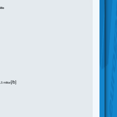
illo
[/b]
LS militar