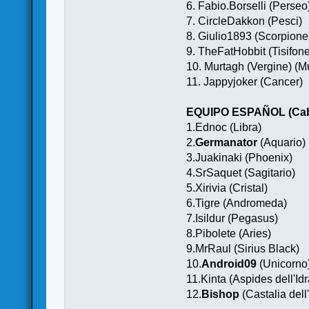
6. Fabio.Borselli (Perseo
7. CircleDakkon (Pesci)
8. Giulio1893 (Scorpione
9. TheFatHobbit (Tisifone
10. Murtagh (Vergine) (M
11. Jappyjoker (Cancer)
EQUIPO ESPAÑOL (Caba
1.Ednoc (Libra)
2.
Germanator
(Aquario)
3.Juakinaki (Phoenix)
4.SrSaquet (Sagitario)
5.Xirivia (Cristal)
6.Tigre (Andromeda)
7.Isildur (Pegasus)
8.Pibolete (Aries)
9.MrRaul (Sirius Black)
10.
Android09
(Unicorno
11.Kinta (Aspides dell'Idr
12.
Bishop
(Castalia dell