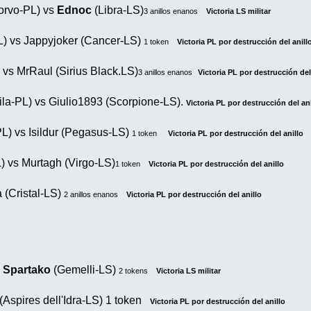
orvo-PL) vs
Ednoc
(Libra-LS)
3 anillos enanos
Victoria LS militar
L) vs Jappyjoker (Cancer-LS)
1 token
Victoria PL por destrucción del anill
 vs MrRaul (Sirius Black.LS)
3 anillos enanos
Victoria PL por destrucción del
uila-PL) vs Giulio1893 (Scorpione-LS).
Victoria PL por destrucción del ani
L) vs Isildur (Pegasus-LS)
1 token
Victoria PL por destrucción del anillo
) vs Murtagh (Virgo-LS)
1 token
Victoria PL por destrucción del anillo
a (Cristal-LS)
2 anillos enanos
Victoria PL por destrucción del anillo
s
Spartako
(Gemelli-LS)
2 tokens
Victoria LS militar
 (Aspires dell'Idra-LS) 1 token
Victoria PL por destrucción del anillo