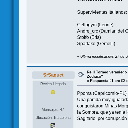
Supervivientes italianos:
Cellogym (Leone)
Andre_crc (Damian del C
Stolfo (Eris)
Spartako (Gemelli)
«
Última modificación: 27 de S
Re:II Torneo veraniego 
SrSaquet
Zodiaco"
«
Respuesta #1 en:
03 d
Recien Llegado
Ppoma (Capricornio-PL) 
Una partida muy igualada
conquistaron Minas Morgul
Mensajes: 47
la Sombra, que ya tenía l
Ubicación: Barcelona
Sagitario, por corrupció