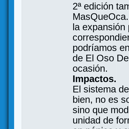
2ª edición ta
MasQueOca. 
la expansión 
correspondien
podríamos enc
de El Oso Des
ocasión.
Impactos.
El sistema de
bien, no es s
sino que modi
unidad de for