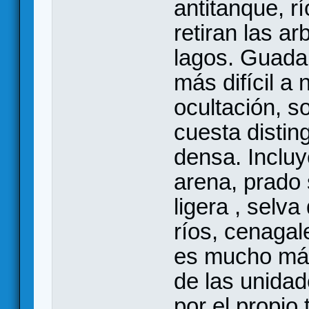
antitanque, r
retiran las ar
lagos. Guadal
más difícil a
ocultación, s
cuesta disting
densa. Incluy
arena, prado 
ligera , selv
ríos, cenagal
es mucho más
de las unida
por el propio 