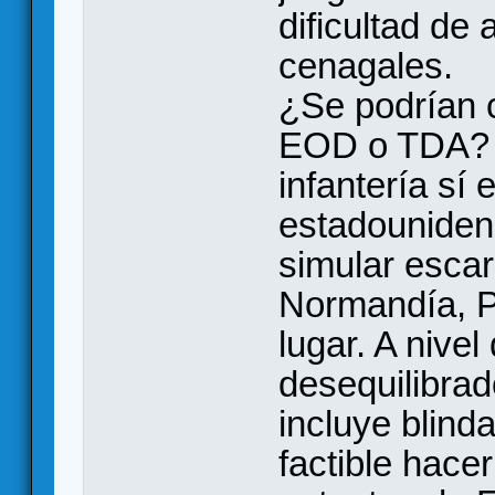
dificultad de
cenagales.
¿Se podrían 
EOD o TDA? O
infantería sí 
estadouniden
simular esca
Normandía, P
lugar. A nive
desequilibra
incluye blind
factible hace