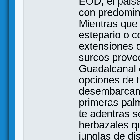
EOD, el paisa
con predomin
Mientras que
estepario o c
extensiones 
surcos provo
Guadalcanal e
opciones de 
desembarcamo
primeras pal
te adentras s
herbazales q
junglas de di