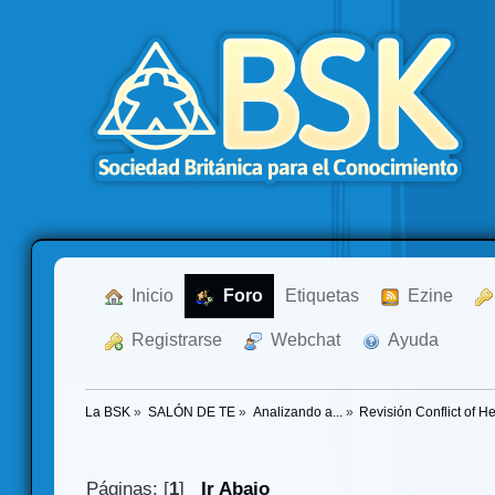
  Inicio
  Foro
Etiquetas
  Ezine
  Registrarse
  Webchat
  Ayuda
La BSK
»
SALÓN DE TE
»
Analizando a...
»
Revisión Conflict of H
Páginas: [
1
]
Ir Abajo