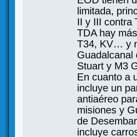
limitada, pri
II y III cont
TDA hay más 
T34, KV… y 
Guadalcanal q
Stuart y M3 
En cuanto a 
incluye un pa
antiaéreo pa
misiones y G
de Desembar
incluye carro