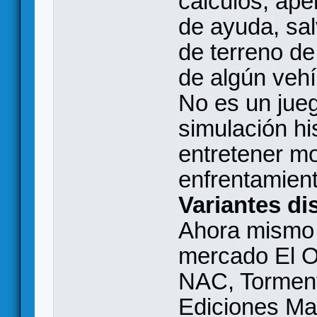
cálculos, ape
de ayuda, sal
de terreno de
de algún veh
No es un jueg
simulación his
entretener mo
enfrentamient
Variantes di
Ahora mismo 
mercado El O
NAC, Torment
Ediciones M