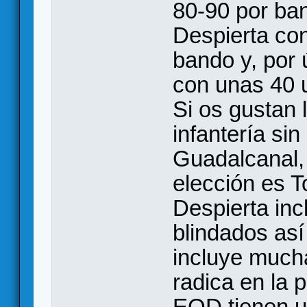
80-90 por ban
Despierta co
bando y, por
con unas 40 
Si os gustan 
infantería sin
Guadalcanal, 
elección es 
Despierta inc
blindados as
incluye mucha
radica en la 
EOD tienen u