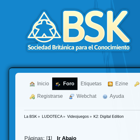
  Inicio
  Foro
Etiquetas
  Ezine
  Registrarse
  Webchat
  Ayuda
La BSK
»
LUDOTECA
»
Videojuegos
»
K2: Digital Edition
Páginas: [
1
]
Ir Abajo