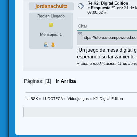
Re:K2: Digital Edition
jordanachultz
«
Respuesta #1 en:
21 de 
07:00:52 »
Recien Llegado
Citar
Mensajes: 1
https://store.steampowered.co
¡Un juego de mesa digital 
esperando su lanzamiento.
«
Última modificación: 11 de Juni
Páginas: [
1
]
Ir Arriba
La BSK
»
LUDOTECA
»
Videojuegos
»
K2: Digital Edition