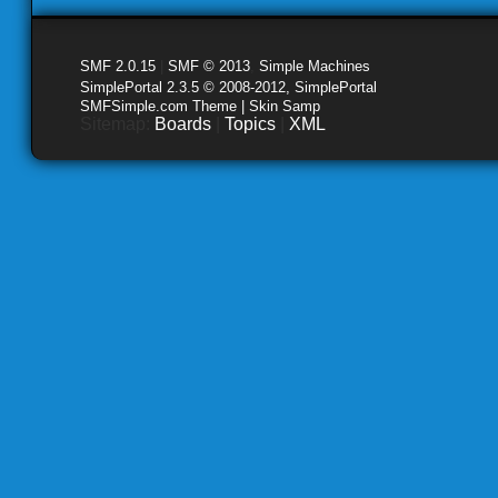
SMF 2.0.15
|
SMF © 2013
,
Simple Machines
SimplePortal 2.3.5 © 2008-2012, SimplePortal
SMFSimple.com Theme | Skin Samp
Sitemap:
Boards
|
Topics
|
XML