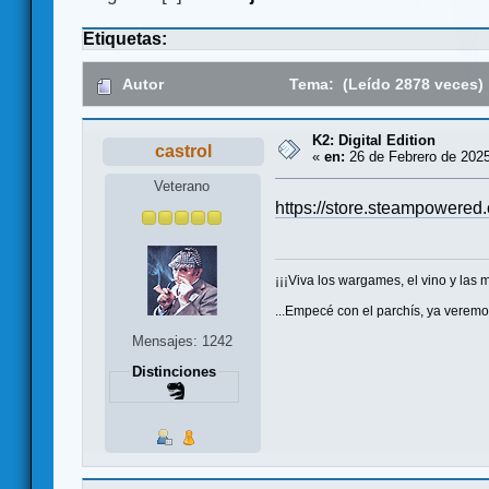
Etiquetas:
Autor
Tema: (Leído 2878 veces)
K2: Digital Edition
castrol
«
en:
26 de Febrero de 2025
Veterano
https://store.steampowered
¡¡¡Viva los wargames, el vino y las m
...Empecé con el parchís, ya veremo
Mensajes: 1242
Distinciones