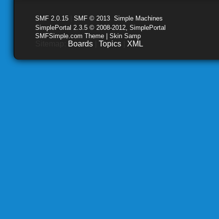
SMF 2.0.15
|
SMF © 2013
,
Simple Machines
SimplePortal 2.3.5 © 2008-2012, SimplePortal
SMFSimple.com Theme | Skin Samp
Sitemap:
Boards
|
Topics
|
XML