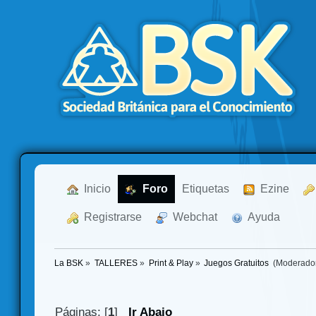
  Inicio
  Foro
Etiquetas
  Ezine
  Registrarse
  Webchat
  Ayuda
La BSK
»
TALLERES
»
Print & Play
»
Juegos Gratuitos 
(Moderado
Páginas: [
1
]
Ir Abajo