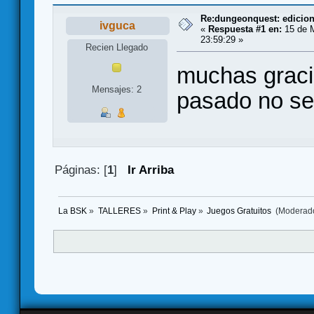
Re:dungeonquest: edicion
ivguca
«
Respuesta #1 en:
15 de M
23:59:29 »
Recien Llegado
muchas graci
Mensajes: 2
pasado no se
Páginas: [
1
]
Ir Arriba
La BSK
»
TALLERES
»
Print & Play
»
Juegos Gratuitos 
(Moderad