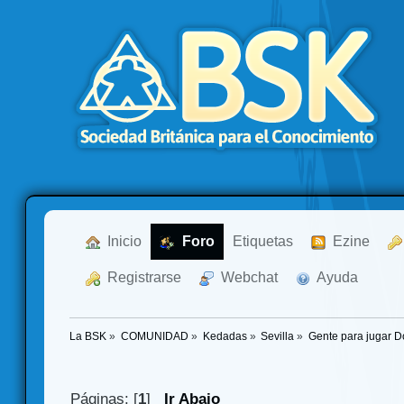
  Inicio
  Foro
Etiquetas
  Ezine
  Registrarse
  Webchat
  Ayuda
La BSK
»
COMUNIDAD
»
Kedadas
»
Sevilla
»
Gente para jugar 
Páginas: [
1
]
Ir Abajo