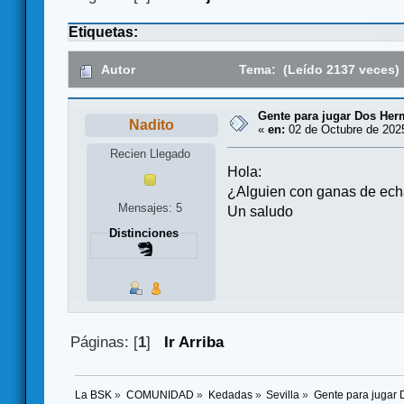
Etiquetas:
Autor
Tema: (Leído 2137 veces)
Gente para jugar Dos He
Nadito
«
en:
02 de Octubre de 2025
Recien Llegado
Hola:
¿Alguien con ganas de ech
Mensajes: 5
Un saludo
Distinciones
Páginas: [
1
]
Ir Arriba
La BSK
»
COMUNIDAD
»
Kedadas
»
Sevilla
»
Gente para jugar