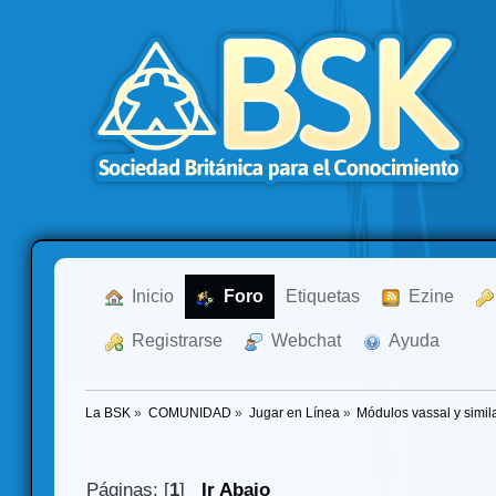
  Inicio
  Foro
Etiquetas
  Ezine
  Registrarse
  Webchat
  Ayuda
La BSK
»
COMUNIDAD
»
Jugar en Línea
»
Módulos vassal y simil
Páginas: [
1
]
Ir Abajo