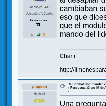
cambiaban sus
Mensajes: 436
Ubicación: A Coruña
eso que dices
Distinciones
que el modul
mando del lide
Charli
http://limonespa
Re:Combat Commander V
pmpeon
«
Respuesta #3 en:
08 de A
»
Habitual
Una pregunta