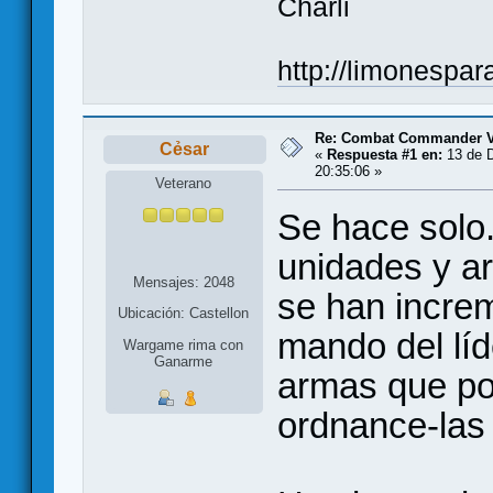
Charli
http://limonespa
Re: Combat Commander 
Cẻsar
«
Respuesta #1 en:
13 de D
20:35:06 »
Veterano
Se hace solo.
unidades y ar
Mensajes: 2048
se han increm
Ubicación: Castellon
mando del líd
Wargame rima con
Ganarme
armas que por
ordnance-las