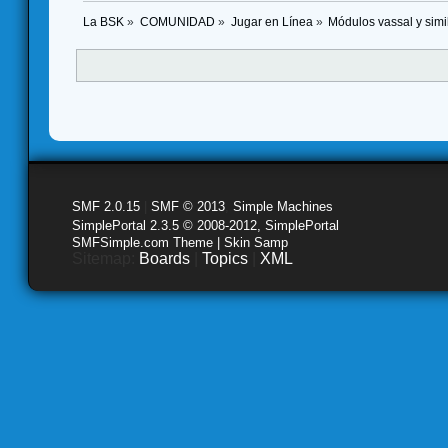
La BSK
»
COMUNIDAD
»
Jugar en Línea
»
Módulos vassal y simi
SMF 2.0.15
|
SMF © 2013
,
Simple Machines
SimplePortal 2.3.5 © 2008-2012, SimplePortal
SMFSimple.com Theme | Skin Samp
Sitemap:
Boards
|
Topics
|
XML