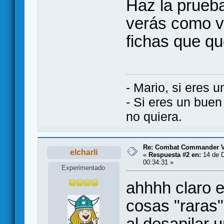
Haz la prueba.
verás como va
fichas que q
- Mario, si eres 
- Si eres un bue
no quiera.
Re: Combat Commander 
elcharli
«
Respuesta #2 en:
14 de D
00:34:31 »
Experimentado
ahhhh claro e
cosas "raras
al desapilar 