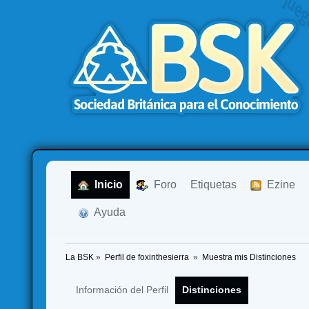
  Inicio
  Foro
Etiquetas
  Ezine
  Ayuda
La BSK
»
Perfil de foxinthesierra 
»
Muestra mis Distinciones
Información del Perfil
Distinciones