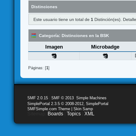
Distinciones
Este usuario tiene un total de
1
Distinción(es). Detalle
Categoría: Distinciones en la BSK
Imagen
Microbadge
Páginas: [
1
]
SMF 2.0.15
|
SMF © 2013
,
Simple Machines
SimplePortal 2.3.5 © 2008-2012, SimplePortal
SMFSimple.com Theme | Skin Samp
Sitemap:
Boards
|
Topics
|
XML