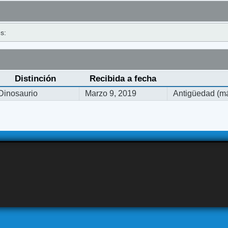
s:
Distinción
Recibida a fecha
Dinosaurio
Marzo 9, 2019
Antigüedad (má