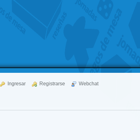
  Ingresar
  Registrarse
  Webchat