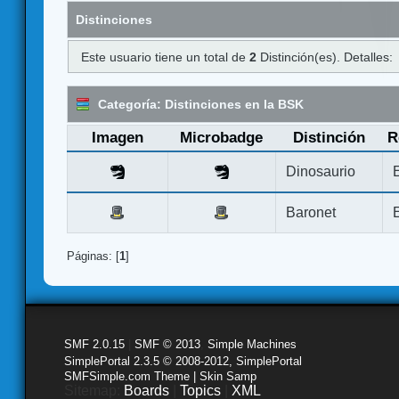
Distinciones
Este usuario tiene un total de
2
Distinción(es). Detalles:
Categoría: Distinciones en la BSK
Imagen
Microbadge
Distinción
R
Dinosaurio
Baronet
Páginas: [
1
]
SMF 2.0.15
|
SMF © 2013
,
Simple Machines
SimplePortal 2.3.5 © 2008-2012, SimplePortal
SMFSimple.com Theme | Skin Samp
Sitemap:
Boards
|
Topics
|
XML