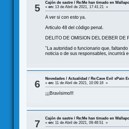
Cajón de sastre
/
Re:Me han timado en Wallapo
5
«
en:
13 de Abril de 2021, 17:41:21 »
A ver si con esto ya.
Articulo 48 del código penal.
DELITO DE OMISION DEL DEBER DE 
"La autoridad o funcionario que, faltand
noticia o de sus responsables, incurrirá
Novedades / Actualidad
/
Re:Cave Evil sPain E
6
«
en:
11 de Abril de 2021, 10:09:18 »
¡¡¡Bravísimo!!!
Cajón de sastre
/
Re:Me han timado en Wallapo
7
«
en:
11 de Abril de 2021, 09:48:51 »