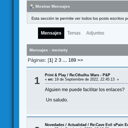
Mostrar Mensajes
Esta sección te permite ver todos los posts escritos
Mensajes
Temas
Adjuntos
Mensajes - moriarty
Páginas: [
1
]
2
3
...
189
>>
Print & Play
/
Re:Cthulhu Wars - P&P
1
«
en:
19 de Septiembre de 2022, 22:45:13 »
Alguien me puede facilitar los enlaces?
Un saludo.
Novedades / Actualidad
/
Re:Cave Evil sPain E