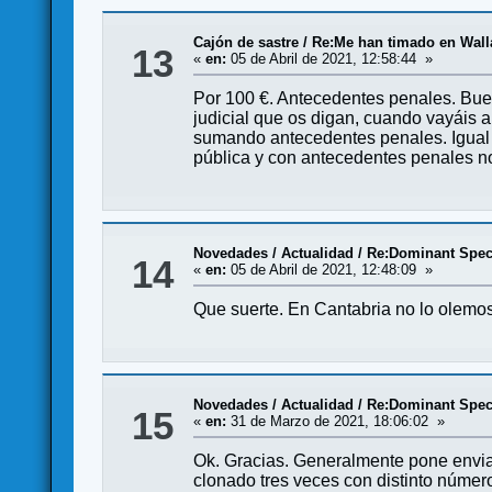
Cajón de sastre
/
Re:Me han timado en Wall
13
«
en:
05 de Abril de 2021, 12:58:44 »
Por 100 €. Antecedentes penales. Bue
judicial que os digan, cuando vayáis a
sumando antecedentes penales. Igual te
pública y con antecedentes penales n
Novedades / Actualidad
/
Re:Dominant Speci
14
«
en:
05 de Abril de 2021, 12:48:09 »
Que suerte. En Cantabria no lo olemos
Novedades / Actualidad
/
Re:Dominant Speci
15
«
en:
31 de Marzo de 2021, 18:06:02 »
Ok. Gracias. Generalmente pone enviad
clonado tres veces con distinto númer