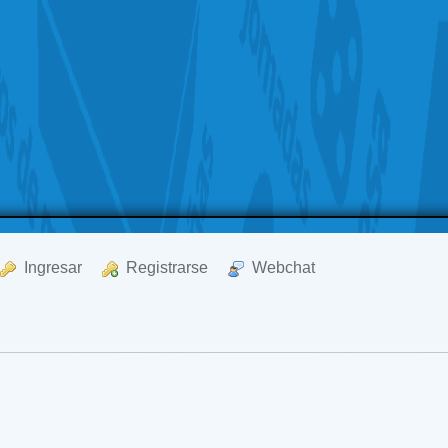
  Ingresar
  Registrarse
  Webchat