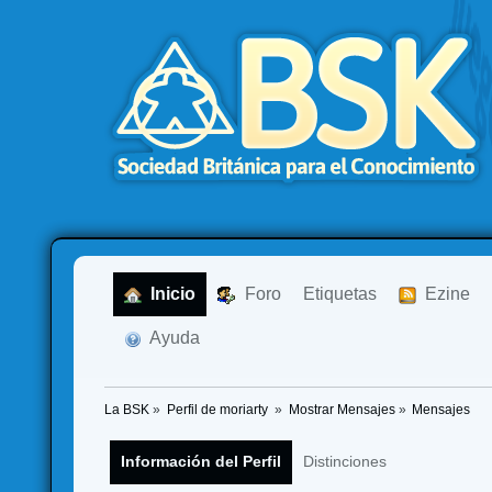
  Inicio
  Foro
Etiquetas
  Ezine
  Ayuda
La BSK
»
Perfil de moriarty 
»
Mostrar Mensajes
»
Mensajes
Información del Perfil
Distinciones