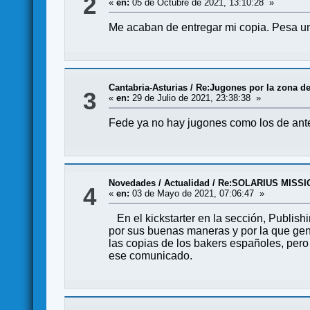
2
«
en:
05 de Octubre de 2021, 13:10:28 »
Me acaban de entregar mi copia. Pesa un
Cantabria-Asturias
/
Re:Jugones por la zona de
3
«
en:
29 de Julio de 2021, 23:38:38 »
Fede ya no hay jugones como los de ant
Novedades / Actualidad
/
Re:SOLARIUS MISSIO
4
«
en:
03 de Mayo de 2021, 07:06:47 »
En el kickstarter en la sección, Publishi
por sus buenas maneras y por la que gent
las copias de los bakers españoles, per
ese comunicado.