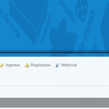
  Ingresar
  Registrarse
  Webchat