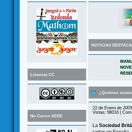
NOTICIAS DESTAC
MANU
NOVE
RESE
Licencia CC
¿Quiénes somo
22 de Enero de 2009
Vistas: 98016 | Come
No Canon AEDE
La
Sociedad Britá
cartas en España.