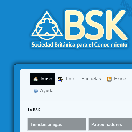
  Inicio
  Foro
Etiquetas
  Ezine
  Ayuda
La BSK
Tiendas amigas
Patrocinadores