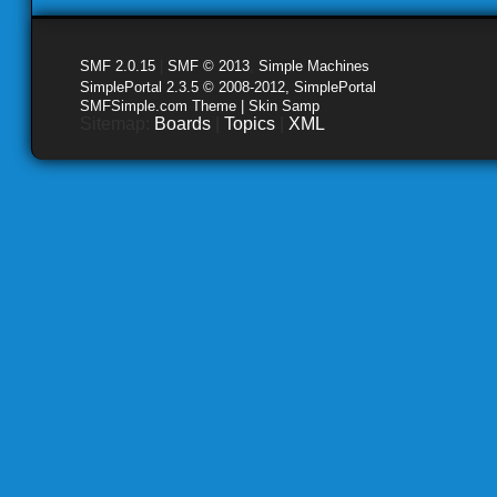
SMF 2.0.15
|
SMF © 2013
,
Simple Machines
SimplePortal 2.3.5 © 2008-2012, SimplePortal
SMFSimple.com Theme | Skin Samp
Sitemap:
Boards
|
Topics
|
XML