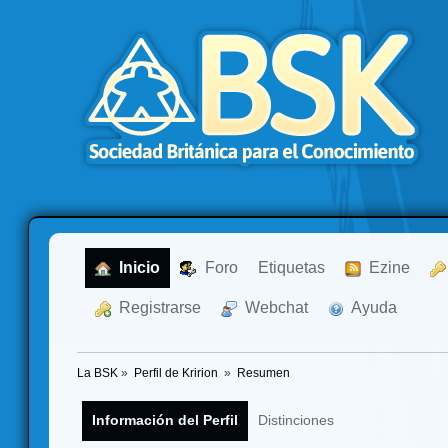
  Inicio
  Foro
Etiquetas
  Ezine
  Registrarse
  Webchat
  Ayuda
La BSK
»
Perfil de Kririon 
»
Resumen
Información del Perfil
Distinciones