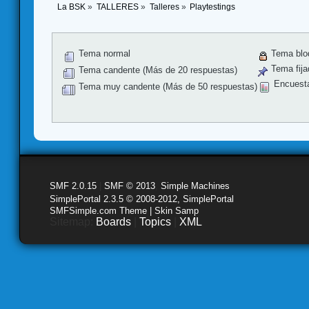
La BSK
»
TALLERES
»
Talleres
»
Playtestings
Tema normal
Tema blo
Tema fija
Tema candente (Más de 20 respuestas)
Encuest
Tema muy candente (Más de 50 respuestas)
SMF 2.0.15
|
SMF © 2013
,
Simple Machines
SimplePortal 2.3.5 © 2008-2012, SimplePortal
SMFSimple.com Theme | Skin Samp
Sitemap:
Boards
|
Topics
|
XML