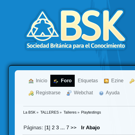
  Inicio
  Foro
Etiquetas
  Ezine
  Registrarse
  Webchat
  Ayuda
La BSK
»
TALLERES
»
Talleres
»
Playtestings
Páginas: [
1
]
2
3
...
7
>>
Ir Abajo