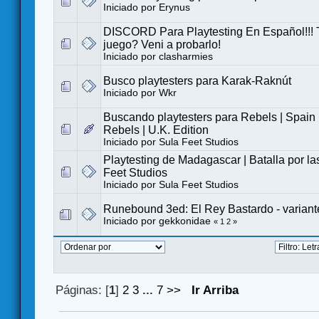
Iniciado por
Erynus
DISCORD Para Playtesting En Español!!! 
juego? Veni a probarlo!
Iniciado por
clasharmies
Busco playtesters para Karak-Raknút
Iniciado por
Wkr
Buscando playtesters para Rebels | Spain 
Rebels | U.K. Edition
Iniciado por
Sula Feet Studios
Playtesting de Madagascar | Batalla por las
Feet Studios
Iniciado por
Sula Feet Studios
Runebound 3ed: El Rey Bastardo - variante
Iniciado por
gekkonidae
«
1
2
»
Páginas: [
1
]
2
3
...
7
>>
Ir Arriba