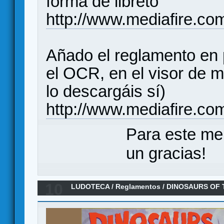
forma de libreto
http://www.mediafire.c
Añado el reglamento en 
el OCR, en el visor de me
lo descargáis sí)
http://www.mediafire.
Para este me
un gracias!
10
LUDOTECA
/
Reglamentos
/
DINOSAURS OF T
(Reglamento)