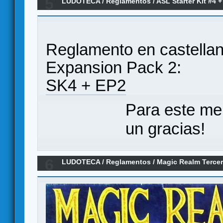
5
LUDOTECA
/
Reglamentos
/
ASL Starter Kit #4 
(Reglamento)
Reglamento en castellano
Expansion Pack 2:
SK4 + EP2
Para este me
un gracias!
6
LUDOTECA
/
Reglamentos
/
Magic Realm Tercer
(Reglamento)