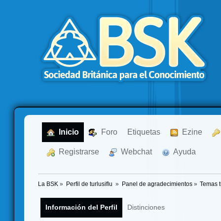
  Inicio
  Foro
Etiquetas
  Ezine
  Registrarse
  Webchat
  Ayuda
La BSK
»
Perfil de turlusiflu 
»
Panel de agradecimientos
»
Temas 
Información del Perfil
Distinciones