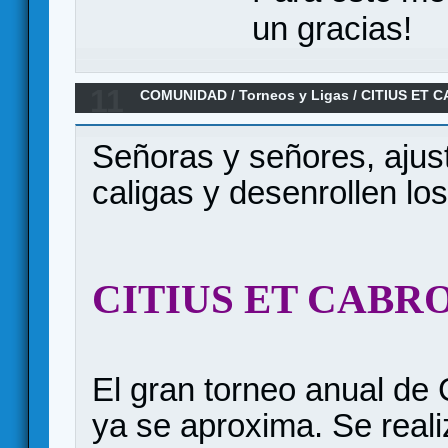
un gracias!
11
COMUNIDAD
/
Torneos y Ligas
/
CITIUS ET C
CIRCUS MAXIMUS en la BSK
Señoras y señores, ajust
caligas y desenrollen los
CITIUS ET CABR
El gran torneo anual 
ya se aproxima. Se real