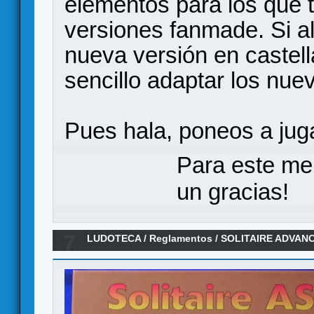
elementos para los que t
versiones fanmade. Si al
nueva versión en castell
sencillo adaptar los nue
Pues hala, poneos a jug
Para este me
un gracias!
7
LUDOTECA
/
Reglamentos
/
SOLITAIRE ADVAN
2ª Ed. (Reglamento)