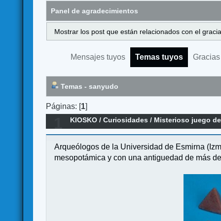
Panel de agradecimientos
Mostrar los post que están relacionados con el graci
Mensajes tuyos
Temas tuyos
Gracias
Temas - sanyudo
Páginas: [
1
]
1
KIOSKO
/
Curiosidades
/
Misterioso juego d
Arqueólogos de la Universidad de Esmirna (Izmi
mesopotámica y con una antiguedad de más de