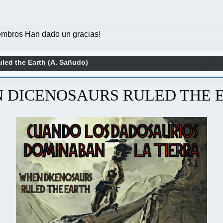
mbros Han dado un gracias!
led the Earth (A. Sañudo)
 DICENOSAURS RULED THE 