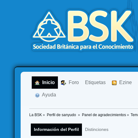
  Inicio
  Foro
Etiquetas
  Ezine
  Ayuda
La BSK
»
Perfil de sanyudo 
»
Panel de agradecimientos
»
Tem
Información del Perfil
Distinciones