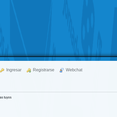
  Ingresar
  Registrarse
  Webchat
as tuyos