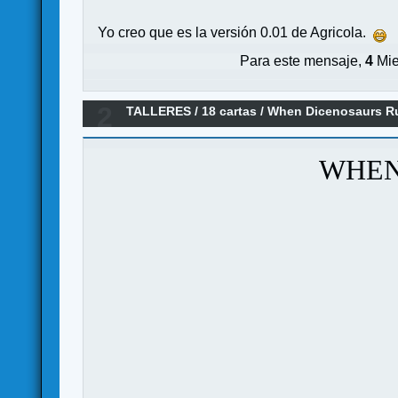
Yo creo que es la versión 0.01 de Agricola.
Para este mensaje,
4
Mie
2
TALLERES
/
18 cartas
/
When Dicenosaurs Ru
WHEN