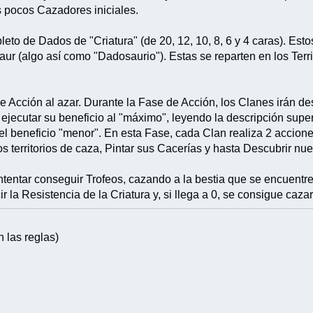
 pocos Cazadores iniciales.
pleto de Dados de "Criatura" (de 20, 12, 10, 8, 6 y 4 caras). Es
ur (algo así como "Dadosaurio"). Estas se reparten en los Terri
e Acción al azar. Durante la Fase de Acción, los Clanes irán d
 ejecutar su beneficio al "máximo", leyendo la descripción super
l beneficio "menor". En esta Fase, cada Clan realiza 2 acciones
 territorios de caza, Pintar sus Cacerías y hasta Descubrir nue
entar conseguir Trofeos, cazando a la bestia que se encuentre 
 la Resistencia de la Criatura y, si llega a 0, se consigue cazar
 las reglas)