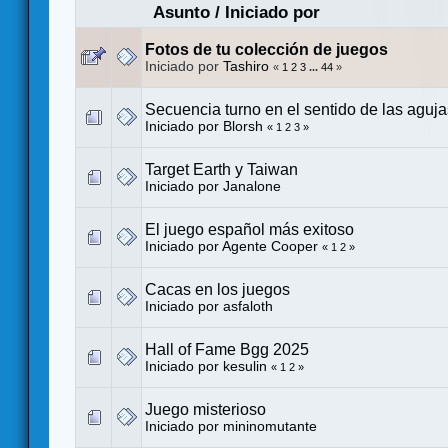
Asunto
/
Iniciado por
Fotos de tu colección de juegos
Iniciado por
Tashiro
«
1
2
3
...
44
»
Secuencia turno en el sentido de las agujas
Iniciado por
Blorsh
«
1
2
3
»
Target Earth y Taiwan
Iniciado por
Janalone
El juego español más exitoso
Iniciado por
Agente Cooper
«
1
2
»
Cacas en los juegos
Iniciado por
asfaloth
Hall of Fame Bgg 2025
Iniciado por
kesulin
«
1
2
»
Juego misterioso
Iniciado por
mininomutante