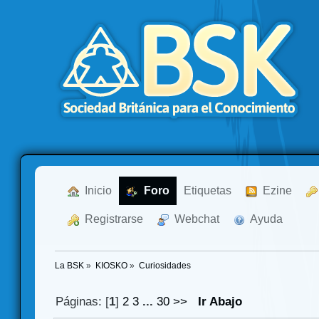
  Inicio
  Foro
Etiquetas
  Ezine
  Registrarse
  Webchat
  Ayuda
La BSK
»
KIOSKO
»
Curiosidades
Páginas: [
1
]
2
3
...
30
>>
Ir Abajo