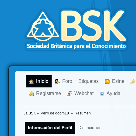
  Inicio
  Foro
Etiquetas
  Ezine
  Registrarse
  Webchat
  Ayuda
La BSK
»
Perfil de doom18 
»
Resumen
Información del Perfil
Distinciones