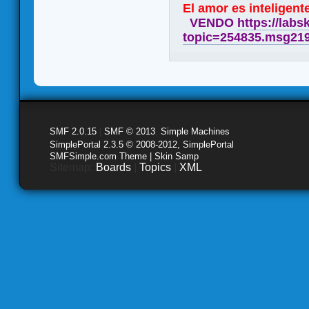
El amor es inteligente
VENDO
https://labs
topic=254835.msg21
SMF 2.0.15
|
SMF © 2013
,
Simple Machines
SimplePortal 2.3.5 © 2008-2012, SimplePortal
SMFSimple.com Theme | Skin Samp
Sitemap:
Boards
|
Topics
|
XML