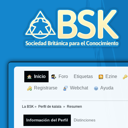
  Inicio
  Foro
Etiquetas
  Ezine
  Registrarse
  Webchat
  Ayuda
La BSK
»
Perfil de kalala 
»
Resumen
Información del Perfil
Distinciones