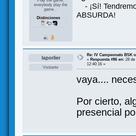
Play the game,
- ¡Sí! Tendremos
everybody play the
game...
ABSURDA!
Distinciones
Re: IV Campeonato BSK o
laporlier
«
Respuesta #86 en:
28 de 
12:40:16 »
Visitante
vaya.... neces
Por cierto, 
presencial po