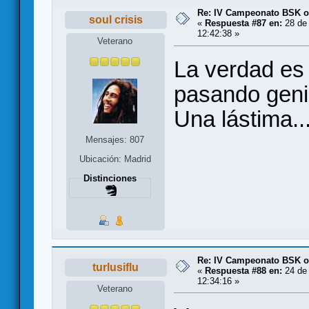
Re: IV Campeonato BSK o
soul crisis
«
Respuesta #87 en:
28 de 
12:42:38 »
Veterano
La verdad es
pasando geni
Una lástima..
Mensajes: 807
Ubicación: Madrid
Distinciones
Re: IV Campeonato BSK o
turlusiflu
«
Respuesta #88 en:
24 de 
12:34:16 »
Veterano