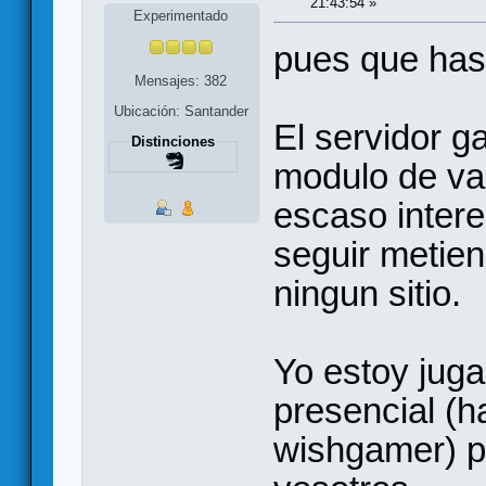
21:43:54 »
Experimentado
pues que has e
Mensajes: 382
Ubicación: Santander
El servidor g
Distinciones
modulo de vas
escaso intere
seguir metien
ningun sitio.
Yo estoy juga
presencial (
wishgamer) p