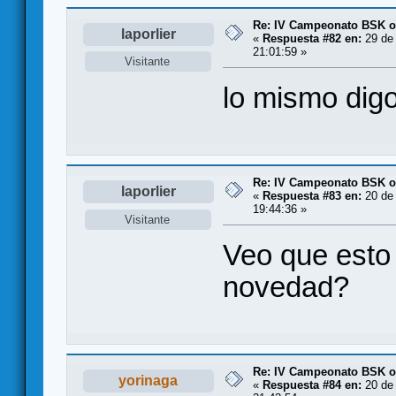
Re: IV Campeonato BSK o
laporlier
«
Respuesta #82 en:
29 de 
21:01:59 »
Visitante
lo mismo dig
Re: IV Campeonato BSK o
laporlier
«
Respuesta #83 en:
20 de 
19:44:36 »
Visitante
Veo que esto 
novedad?
Re: IV Campeonato BSK o
yorinaga
«
Respuesta #84 en:
20 de 