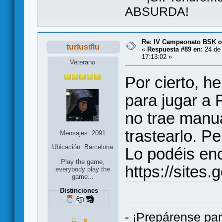
ABSURDA!
Re: IV Campeonato BSK o
turlusiflu
«
Respuesta #89 en:
24 de 
17:13:02 »
Veterano
Por cierto, h
para jugar a
no trae manua
trastearlo. P
Mensajes: 2091
Ubicación: Barcelona
Lo podéis enc
Play the game,
https://sites
everybody play the
game...
Distinciones
- ¡Prepárense par