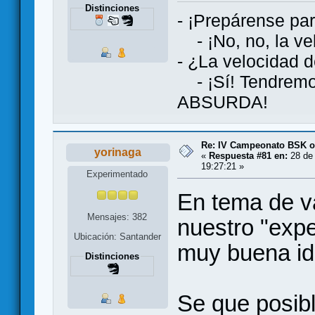
Distinciones
- ¡Prepárense par
- ¡No, no, la vel
- ¿La velocidad d
- ¡Sí! Tendremos
ABSURDA!
Re: IV Campeonato BSK o
yorinaga
«
Respuesta #81 en:
28 de 
19:27:21 »
Experimentado
En tema de v
Mensajes: 382
nuestro "expe
Ubicación: Santander
muy buena id
Distinciones
Se que posib