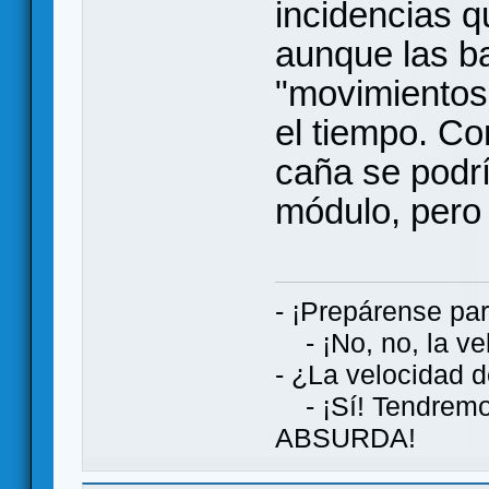
incidencias q
aunque las ba
"movimientos 
el tiempo. C
caña se podr
módulo, pero 
- ¡Prepárense par
- ¡No, no, la vel
- ¿La velocidad d
- ¡Sí! Tendremos
ABSURDA!