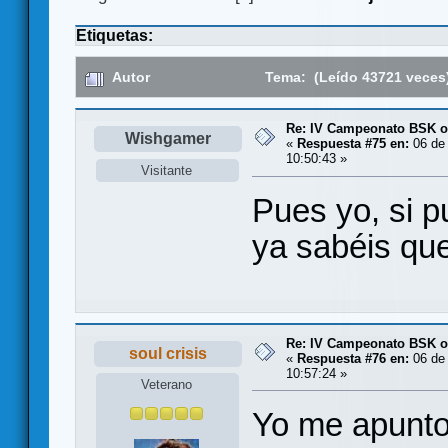
Etiquetas:
Autor
Tema: (Leído 43721 veces
Re: IV Campeonato BSK o
Wishgamer
«
Respuesta #75 en:
06 de 
10:50:43 »
Visitante
Pues yo, si p
ya sabéis qu
Re: IV Campeonato BSK o
soul crisis
«
Respuesta #76 en:
06 de 
10:57:24 »
Veterano
Yo me apunto 