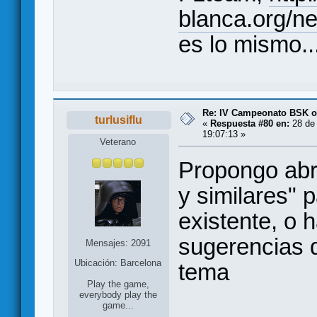
blanca.org/n
es lo mismo....
Re: IV Campeonato BSK o
turlusiflu
«
Respuesta #80 en:
28 de 
19:07:13 »
Veterano
Propongo abri
y similares" 
existente, o h
sugerencias d
Mensajes: 2091
Ubicación: Barcelona
tema
Play the game,
everybody play the
game...