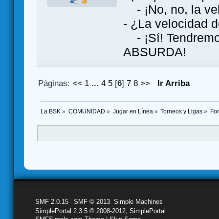
- ¡No, no, la vel
- ¿La velocidad d
- ¡Sí! Tendremos
ABSURDA!
Páginas:
<<
1
...
4
5
[
6
]
7
8
>>
Ir Arriba
La BSK
»
COMUNIDAD
»
Jugar en Línea
»
Torneos y Ligas
»
Fo
SMF 2.0.15
|
SMF © 2013
,
Simple Machines
SimplePortal 2.3.5 © 2008-2012, SimplePortal