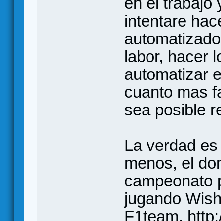
en el trabajo
intentare hac
automatizado p
labor, hacer 
automatizar 
cuanto mas fa
sea posible r
La verdad es
menos, el dom
campeonato p
jugando Wish
F1team,
http