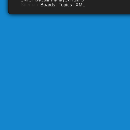
SMFSimple.com Theme | Skin Samp
Sitemap:
Boards
|
Topics
|
XML