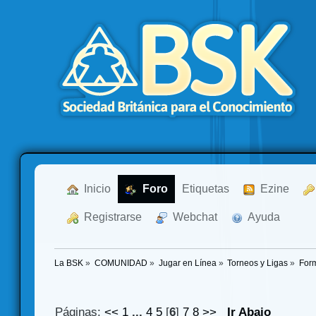
  Inicio
  Foro
Etiquetas
  Ezine
  Registrarse
  Webchat
  Ayuda
La BSK
»
COMUNIDAD
»
Jugar en Línea
»
Torneos y Ligas
»
For
Páginas:
<<
1
...
4
5
[
6
]
7
8
>>
Ir Abajo