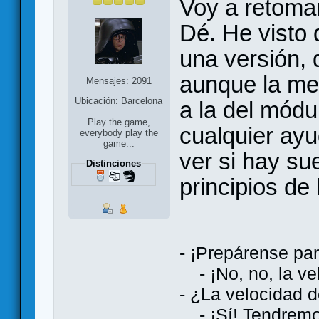
Voy a retomar
Dé. He visto 
una versión, 
aunque la me
Mensajes: 2091
Ubicación: Barcelona
a la del módu
Play the game,
cualquier ay
everybody play the
game...
ver si hay su
Distinciones
principios de
- ¡Prepárense par
- ¡No, no, la vel
- ¿La velocidad d
- ¡Sí! Tendremos