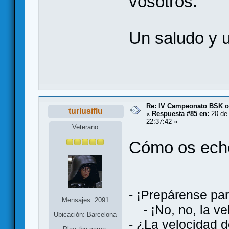
vosotros.
Un saludo y 
Re: IV Campeonato BSK o
turlusiflu
«
Respuesta #85 en:
20 de 
22:37:42 »
Veterano
Cómo os ech
- ¡Prepárense par
Mensajes: 2091
- ¡No, no, la vel
Ubicación: Barcelona
- ¿La velocidad d