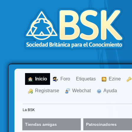
  Inicio
  Foro
Etiquetas
  Ezine
  Registrarse
  Webchat
  Ayuda
La BSK
Tiendas amigas
Patrocinadores