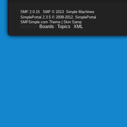
SMF 2.0.15
|
SMF © 2013
,
Simple Machines
SimplePortal 2.3.5 © 2008-2012, SimplePortal
SMFSimple.com Theme | Skin Samp
Sitemap:
Boards
|
Topics
|
XML