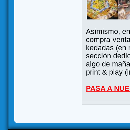
Asimismo, ent
compra-venta
kedadas (en 
sección dedi
algo de maña 
print & play (
PASA A NU