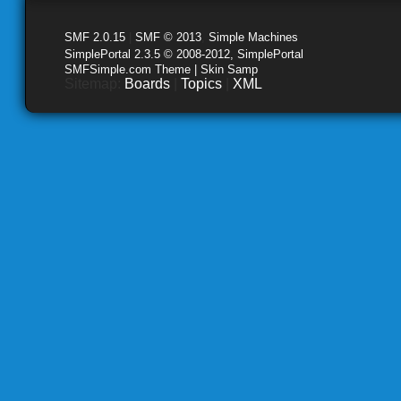
SMF 2.0.15
|
SMF © 2013
,
Simple Machines
SimplePortal 2.3.5 © 2008-2012, SimplePortal
SMFSimple.com Theme | Skin Samp
Sitemap:
Boards
|
Topics
|
XML