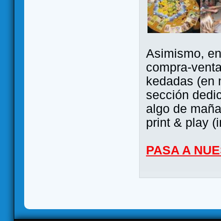
Asimismo, ent
compra-venta
kedadas (en 
sección dedi
algo de maña 
print & play (
PASA A NU