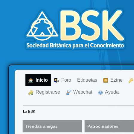
  Inicio
  Foro
Etiquetas
  Ezine
  Registrarse
  Webchat
  Ayuda
La BSK
Tiendas amigas
Patrocinadores