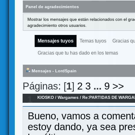
Panel de agradecimientos
Mostrar los mensajes que están relacionados con el gra
agradecimiento otros usuarios.
Mensajes tuyos
Temas tuyos
Gracias q
Gracias que tu has dado en los temas
Mensajes - LordSpain
Páginas: [
1
]
2
3
...
9
>>
1
KIOSKO
/
Wargames
/
Re:PARTIDAS DE WARGA
2023
Bueno, vamos a comentar
estoy dando, ya sea prese