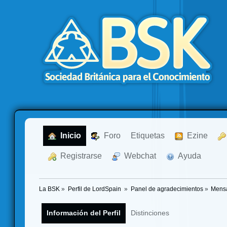
  Inicio
  Foro
Etiquetas
  Ezine
  Registrarse
  Webchat
  Ayuda
La BSK
»
Perfil de LordSpain 
»
Panel de agradecimientos
»
Mensa
Información del Perfil
Distinciones