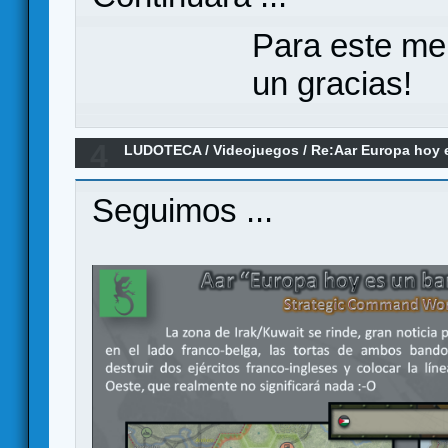
Para este me
un gracias!
4
LUDOTECA
/
Videojuegos
/
Re:Aar Europa hoy e
[Strategic Command WW1]
Seguimos ...