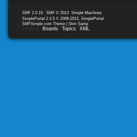
SMF 2.0.15
|
SMF © 2013
,
Simple Machines
SimplePortal 2.3.5 © 2008-2012, SimplePortal
SMFSimple.com Theme | Skin Samp
Sitemap:
Boards
|
Topics
|
XML