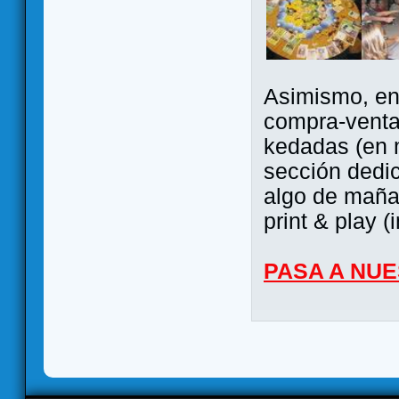
Asimismo, ent
compra-venta
kedadas (en 
sección dedi
algo de maña 
print & play (
PASA A NU