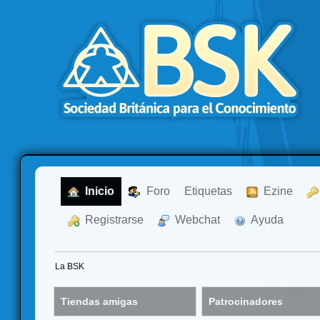
  Inicio
  Foro
Etiquetas
  Ezine
  Registrarse
  Webchat
  Ayuda
La BSK
Tiendas amigas
Patrocinadores