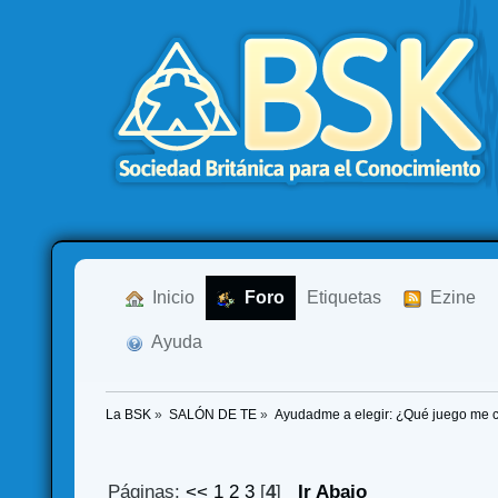
  Inicio
  Foro
Etiquetas
  Ezine
  Ayuda
La BSK
»
SALÓN DE TE
»
Ayudadme a elegir: ¿Qué juego me
Páginas:
<<
1
2
3
[
4
]
Ir Abajo