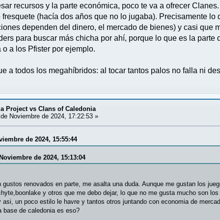
esar recursos y la parte económica, poco te va a ofrecer Clanes
fresquete (hacía dos años que no lo jugaba). Precisamente lo 
iones dependen del dinero, el mercado de bienes) y casi que m
ulders para buscar más chicha por ahí, porque lo que es la part
 o a los Pfister por ejemplo.
e a todos los megahíbridos: al tocar tantos palos no falla ni de
ia Project vs Clans of Caledonia
de Noviembre de 2024, 17:22:53 »
viembre de 2024, 15:55:44
 Noviembre de 2024, 15:13:04
n gustos renovados en parte, me asalta una duda. Aunque me gustan los juego
schyte,boonlake y otros que me debo dejar, lo que no me gusta mucho son los
y asi, un poco estilo le havre y tantos otros juntando con economia de merc
a base de caledonia es eso?