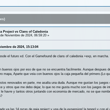
es)
ia Project vs Clans of Caledonia
de Noviembre de 2024, 06:59:20 »
oviembre de 2024, 15:13:04
esde el futuro xd. Con el Gamefound de clans of caledonia +exp, en marcha.
n buenos ojos por eso de que no se encuentra facilmente. Aunque despues de
ro mapa, Aparte que veia con buenos ojos la caja pequeña del primero.(Lo qu
ustos renovados en parte, me asalta una duda. Aunque me gustan los juegos d
ake y otros que me debo dejar, lo que no me gusta mucho son los juegos de i
lo le havre y tantos otros juntando con economia de mercado, no se que nom
o?
ado ya las 14 razas de gaia project y una de la expansion( la tengo) y con el 