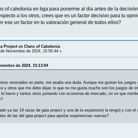
 of caledonia en bga para ponerme al dia antes de la decisión 
specto a los otros, crees que es un factor decisivo para tu opi
er ese un factor en tu valoración general de todos ellos?
ia Project vs Clans of Caledonia
de Noviembre de 2024, 15:55:44 »
oviembre de 2024, 15:13:04
ustos renovados en parte, me asalta una duda. Aunque me gustan los juegos d
ake y otros que me debo dejar, lo que no me gusta mucho son los juegos de i
lo le havre y tantos otros juntando con economia de mercado, no se que nom
o?
ado ya las 14 razas de gaia project y una de la expansion( la tengo) y con el 
ntes de las del gaia project para aportar experiencias nuevas?