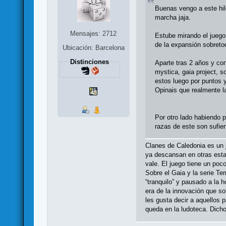
Buenas vengo a este hil
marcha jaja.
Mensajes: 2712
Estube mirando el juego
de la expansión sobreto
Ubicación: Barcelona
Distinciones
Aparte tras 2 años y co
mystica, gaia project, 
estos luego por puntos 
Opinais que realmente l
Por otro lado habiendo p
razas de este son sufien
Clanes de Caledonia es un j
ya descansan en otras esta
vale. El juego tiene un poc
Sobre el Gaia y la serie Te
“tranquilo” y pausado a la 
era de la innovación que so
les gusta decir a aquellos 
queda en la ludoteca. Dicho