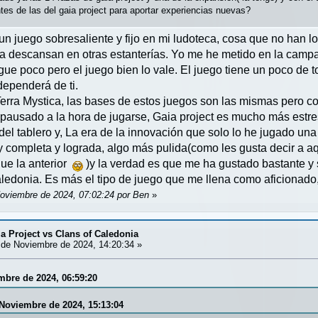
ntes de las del gaia project para aportar experiencias nuevas?
n juego sobresaliente y fijo en mi ludoteca, cosa que no han lo
a descansan en otras estanterías. Yo me he metido en la campa
ue poco pero el juego bien lo vale. El juego tiene un poco de t
dependerá de ti.
Terra Mystica, las bases de estos juegos son las mismas pero con
 y pausado a la hora de jugarse, Gaia project es mucho más estr
 del tablero y, La era de la innovación que solo lo he jugado una
y completa y lograda, algo más pulida(como les gusta decir a aq
ue la anterior
)y la verdad es que me ha gustado bastante y 
ledonia. Es más el tipo de juego que me llena como aficionado,
Noviembre de 2024, 07:02:24 por Ben
»
ia Project vs Clans of Caledonia
de Noviembre de 2024, 14:20:34 »
mbre de 2024, 06:59:20
 Noviembre de 2024, 15:13:04