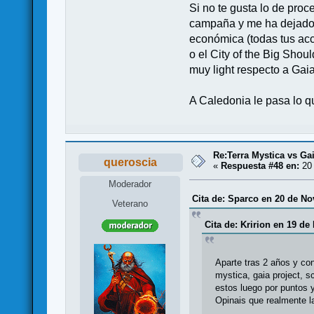
Si no te gusta lo de proc
campaña y me ha dejado 
económica (todas tus acc
o el City of the Big Sho
muy light respecto a Gaia
A Caledonia le pasa lo qu
Re:Terra Mystica vs Ga
queroscia
«
Respuesta #48 en:
20 
Moderador
Cita de: Sparco en 20 de No
Veterano
Cita de: Kririon en 19 de
Aparte tras 2 años y co
mystica, gaia project, 
estos luego por puntos 
Opinais que realmente l