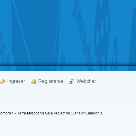
  Ingresar
  Registrarse
  Webchat
 compro?
»
Terra Mystica vs Gaia Project vs Clans of Caledonia