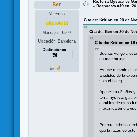
Re:Terra Mystica vs Ga
Ben
«
Respuesta #49 en:
20 
Veterano
Cita de: Kririon en 20 de N
Cita de: Ben en 20 de No
Mensajes: 6560
Ubicación: Barcelona
Cita de: Kririon en 19
Distinciones
Buenas vengo a este 
en marcha jaja.
Estube mirando el ju
añadidos de la expan
solo el base)
Aparte tras 2 años y
terra mystica, gaia 
cambios de estos lue
mecanica tendra eso.
Por otro lado habiend
que la razas de este 