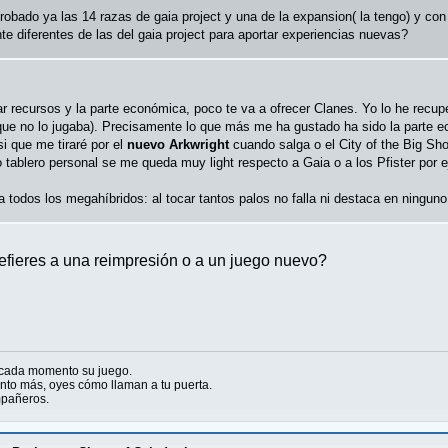
robado ya las 14 razas de gaia project y una de la expansion( la tengo) y con 
te diferentes de las del gaia project para aportar experiencias nuevas?
sar recursos y la parte económica, poco te va a ofrecer Clanes. Yo lo he rec
que no lo jugaba). Precisamente lo que más me ha gustado ha sido la parte e
i que me tiraré por el
nuevo Arkwright
cuando salga o el City of the Big Sh
 tablero personal se me queda muy light respecto a Gaia o a los Pfister por 
a todos los megahíbridos: al tocar tantos palos no falla ni destaca en ninguno
efieres a una reimpresión o a un juego nuevo?
 cada momento su juego.
to más, oyes cómo llaman a tu puerta.
ompañeros.