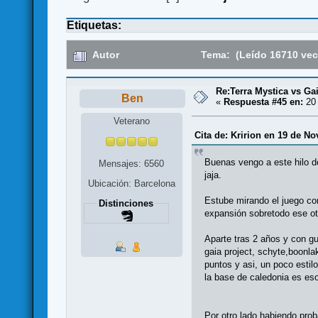
Etiquetas:
Autor
Tema: (Leído 16710 vec
Re:Terra Mystica vs Ga
Ben
«
Respuesta #45 en:
20 
Veterano
Cita de: Kririon en 19 de N
Buenas vengo a este hilo d
Mensajes: 6560
jaja.
Ubicación: Barcelona
Estube mirando el juego co
Distinciones
expansión sobretodo ese ot
Aparte tras 2 años y con g
gaia project, schyte,boonl
puntos y asi, un poco esti
la base de caledonia es es
Por otro lado habiendo prob