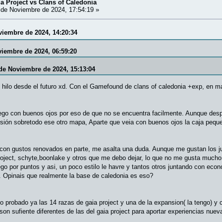
ia Project vs Clans of Caledonia
de Noviembre de 2024, 17:54:19 »
oviembre de 2024, 14:20:34
viembre de 2024, 06:59:20
 de Noviembre de 2024, 15:13:04
hilo desde el futuro xd. Con el Gamefound de clans of caledonia +exp, en m
ego con buenos ojos por eso de que no se encuentra facilmente. Aunque desp
sión sobretodo ese otro mapa, Aparte que veia con buenos ojos la caja pequ
 con gustos renovados en parte, me asalta una duda. Aunque me gustan los j
project, schyte,boonlake y otros que me debo dejar, lo que no me gusta mucho
go por puntos y asi, un poco estilo le havre y tantos otros juntando con ec
 Opinais que realmente la base de caledonia es eso?
o probado ya las 14 razas de gaia project y una de la expansion( la tengo) y 
son sufiente diferentes de las del gaia project para aportar experiencias nuev