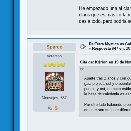
He empezado una al clans
clans que es mas corta re
das a todo, pero podria s
Re:Terra Mystica vs Ga
Sparco
«
Respuesta #47 en:
20 
Veterano
Cita de: Kririon en 19 de N
Aparte tras 2 años y con g
gaia project, schyte,boonl
puntos y asi, un poco esti
la base de caledonia es es
Mensajes: 637
Por otro lado habiendo prob
de este son sufiente difere