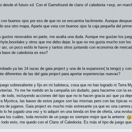
o desde el futuro xd. Con el Gamefound de clans of caledonia +exp, en marc
 con buenos ojos por eso de que no se encuentra facilmente. Aunque despues
do ese otro mapa, Aparte que veia con buenos ojos la caja pequeña del prime
n gustos renovados en parte, me asalta una duda. Aunque me gustan los juego
schyte,boonlake y otros que me debo dejar, lo que no me gusta mucho son los
y asi, un poco estilo le havre y tantos otros juntando con economia de merc
a base de caledonia es eso?
robado ya las 14 razas de gaia project y una de la expansion( la tengo) y con 
te diferentes de las del gaia project para aportar experiencias nuevas?
uego sobresaliente y fijo en mi ludoteca, cosa que no han logrado ni Terra M
nterías. Yo me he metido en la campaña sin dudarlo, para hacerme con la exp
o de todo, incluyendo acciones del tipo que no te hacen gracia así que ya dep
rra Mystica, las bases de estos juegos son las mismas pero con las típicas v
hora de jugarse, Gaia project es mucho más estresante ya que es una carrera p
lo lo he jugado una vez y lo adquirí en una tienda on line de oferta, una ev
para los cuáles, toda revisión de un juego es siempre mejor que la anterior
 todo esto, me quedo con el Clans of Caledonia. Es más el tipo de juego que