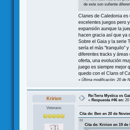
de este son sufiente difere
Clanes de Caledonia es u
excelentes juegos pero y
expansión aunque la jueg
hacen gracia así que ya 
Sobre el Gaia y la serie 
sería el más “tranquilo”
diferentes tracks y áreas
oferta, una evolución mu
juego es siempre mejor q
quedo con el Clans of Ca
«
Última modificación: 20 de 
Re:Terra Mystica vs Ga
Kririon
«
Respuesta #46 en:
20 
Veterano
Cita de: Ben en 20 de Novie
Cita de: Kririon en 19 de