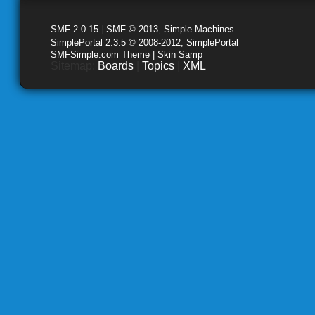
SMF 2.0.15
|
SMF © 2013
,
Simple Machines
SimplePortal 2.3.5 © 2008-2012, SimplePortal
SMFSimple.com Theme | Skin Samp
Sitemap:
Boards
|
Topics
|
XML