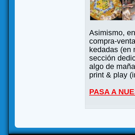
Asimismo, ent
compra-venta
kedadas (en 
sección dedi
algo de maña 
print & play (
PASA A NU