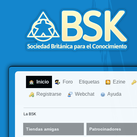
  Inicio
  Foro
Etiquetas
  Ezine
  Registrarse
  Webchat
  Ayuda
La BSK
Tiendas amigas
Patrocinadores