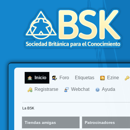
  Inicio
  Foro
Etiquetas
  Ezine
  Registrarse
  Webchat
  Ayuda
La BSK
Tiendas amigas
Patrocinadores