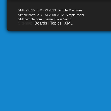
SMF 2.0.15
|
SMF © 2013
,
Simple Machines
SimplePortal 2.3.5 © 2008-2012, SimplePortal
SMFSimple.com Theme | Skin Samp
Sitemap:
Boards
|
Topics
|
XML