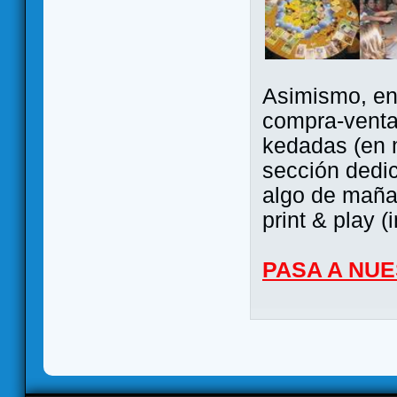
Asimismo, ent
compra-venta
kedadas (en 
sección dedi
algo de maña 
print & play (
PASA A NU