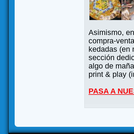
Asimismo, ent
compra-venta
kedadas (en 
sección dedi
algo de maña 
print & play (
PASA A NU