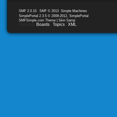
SMF 2.0.15
|
SMF © 2013
,
Simple Machines
SimplePortal 2.3.5 © 2008-2012, SimplePortal
SMFSimple.com Theme | Skin Samp
Sitemap:
Boards
|
Topics
|
XML