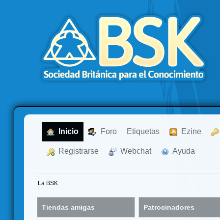
  Inicio
  Foro
Etiquetas
  Ezine
  Registrarse
  Webchat
  Ayuda
La BSK
Tiendas amigas
Patrocinadores